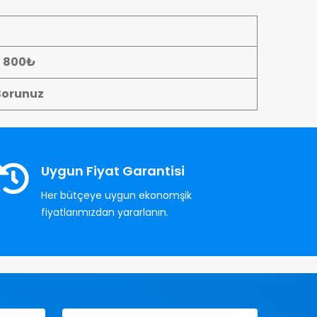
- 800₺
Sorunuz
Uygun Fiyat Garantisi
Her bütçeye uygun ekonomşik
fiyatlarımızdan yararlanın.