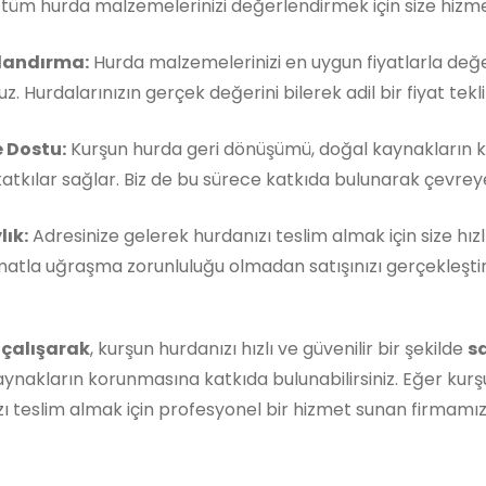
, tüm hurda malzemelerinizi değerlendirmek için size hizm
landırma:
Hurda malzemelerinizi en uygun fiyatlarla değe
z. Hurdalarınızın gerçek değerini bilerek adil bir fiyat teklif
 Dostu:
Kurşun hurda geri dönüşümü, doğal kaynakların 
atkılar sağlar. Biz de bu sürece katkıda bulunarak çevreye 
lık:
Adresinize gelerek hurdanızı teslim almak için size hızl
matla uğraşma zorunluluğu olmadan satışınızı gerçekleştireb
 çalışarak
, kurşun hurdanızı hızlı ve güvenilir bir şekilde
s
ynakların korunmasına katkıda bulunabilirsiniz. Eğer kurş
ı teslim almak için profesyonel bir hizmet sunan firmamı