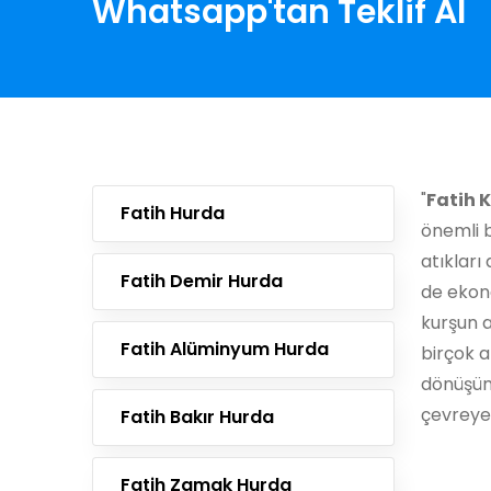
Whatsapp'tan Teklif Al
"
Fatih 
Fatih Hurda
önemli b
atıklar
Fatih Demir Hurda
de ekon
kurşun 
Fatih Alüminyum Hurda
birçok a
dönüşüm
çevreye 
Fatih Bakır Hurda
Fatih Zamak Hurda