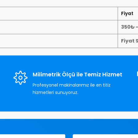
Fiyat
350₺ 
Fiyat 
Milimetrik Ölçü ile Temiz Hizmet
Profesyonel makinalarımız ile en titiz
hizmetleri sunuyoruz.