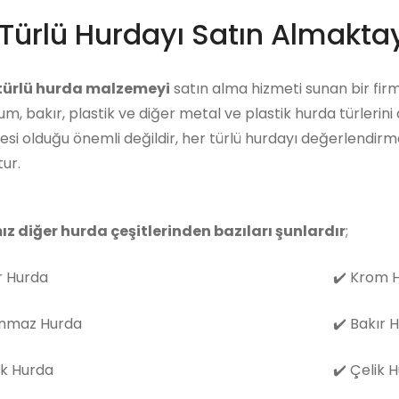
Türlü Hurdayı Satın Almaktay
 türlü hurda malzemeyi
satın alma hizmeti sunan bir firm
m, bakır, plastik ve diğer metal ve plastik hurda türlerini
i olduğu önemli değildir, her türlü hurdayı değerlendirm
ur.
ız diğer hurda çeşitlerinden bazıları şunlardır
;
 Hurda
✔️
Krom H
nmaz Hurda
✔️
Bakır 
k Hurda
✔️
Çelik 