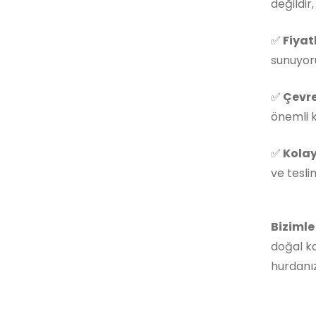
değildir
✅
Fiyat
sunuyoru
✅
Çevre
önemli k
✅
Kolay
ve tesli
Bizimle
doğal ka
hurdanız