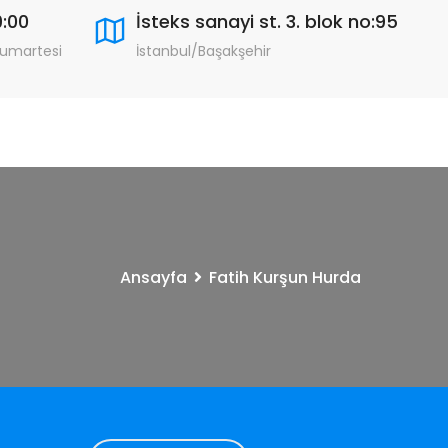
9:00
İsteks sanayi st. 3. blok no:95
Cumartesi
İstanbul/Başakşehir
Ansayfa
Fatih Kurşun Hurda