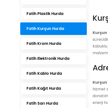
Fatih Plastik Hurda
Kur
Fatih Kurşun Hurda
Kurşun
sürecidi
Fatih Krom Hurda
kabuklu 
malzemel
Fatih Elektronik Hurda
Adre
Fatih Kablo Hurda
Kurşun 
Fatih Kağıt Hurda
hizmet s
donatılm
enerji h
Fatih Sarı Hurda