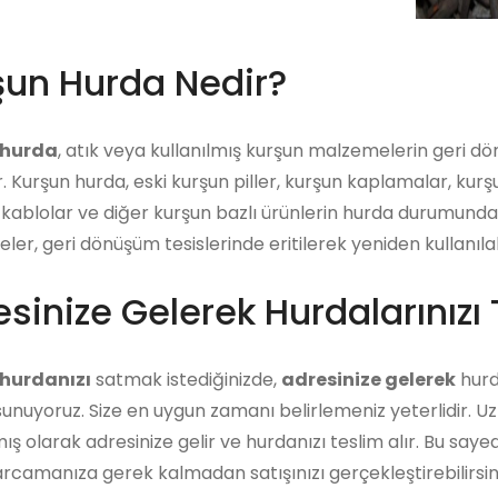
şun Hurda Nedir?
 hurda
, atık veya kullanılmış kurşun malzemelerin geri d
r. Kurşun hurda, eski kurşun piller, kurşun kaplamalar, kur
kablolar ve diğer kurşun bazlı ürünlerin hurda durumunda o
er, geri dönüşüm tesislerinde eritilerek yeniden kullanılab
sinize Gelerek Hurdalarınızı 
hurdanızı
satmak istediğinizde,
adresinize gelerek
hurda
unuyoruz. Size en uygun zamanı belirlemeniz yeterlidir. U
ış olarak adresinize gelir ve hurdanızı teslim alır. Bu say
arcamanıza gerek kalmadan satışınızı gerçekleştirebilirsini