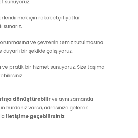
et sunuyoruz.
rlendirmek için rekabetçi fiyatlar
i sunarız.
korunmasına ve çevrenin temiz tutulmasına
duyarlı bir şekilde çalışıyoruz.
ı ve pratik bir hizmet sunuyoruz. Size taşıma
ilirsiniz.
atışa dönüştürebilir
ve aynı zamanda
un hurdanız varsa, adresinize gelerek
zla
iletişime geçebilirsiniz
.