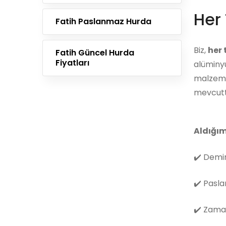
Her 
Fatih Paslanmaz Hurda
Biz,
her
Fatih Güncel Hurda
Fiyatları
alüminyu
malzemes
mevcutt
Aldığım
✔️
Demir
✔️
Pasla
✔️
Zama