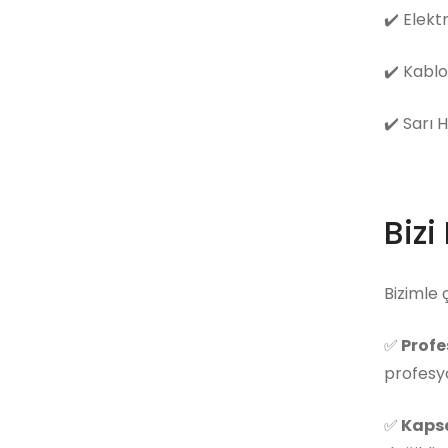
✔️
Elekt
✔️
Kablo
✔️
Sarı 
Bizi
Bizimle 
✅
Profe
profesyo
✅
Kapsa