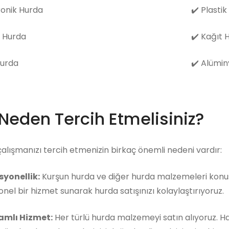
ronik Hurda
✔️
Plastik
 Hurda
✔️
Kağıt 
Hurda
✔️
Alümin
 Neden Tercih Etmelisiniz?
çalışmanızı tercih etmenizin birkaç önemli nedeni vardır:
syonellik:
Kurşun hurda ve diğer hurda malzemeleri konusu
nel bir hizmet sunarak hurda satışınızı kolaylaştırıyoruz.
mlı Hizmet:
Her türlü hurda malzemeyi satın alıyoruz. 