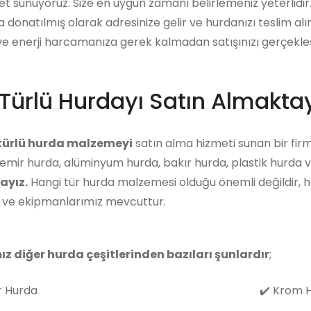
et sunuyoruz. Size en uygun zamanı belirlemeniz yeterlidi
a donatılmış olarak adresinize gelir ve hurdanızı teslim alı
 enerji harcamanıza gerek kalmadan satışınızı gerçekleşti
Türlü Hurdayı Satın Almaktay
 türlü hurda malzemeyi
satın alma hizmeti sunan bir firm
emir hurda, alüminyum hurda, bakır hurda, plastik hurda v
ayız.
Hangi tür hurda malzemesi olduğu önemli değildir, 
z ve ekipmanlarımız mevcuttur.
ız diğer hurda çeşitlerinden bazıları şunlardır
;
 Hurda
✔️
Krom H