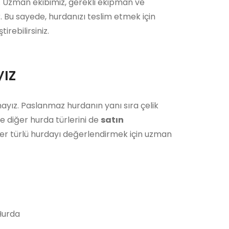
r. Uzman ekibimiz, gerekli ekipman ve
r. Bu sayede, hurdanızı teslim etmek için
rebilirsiniz.
ız
ayız. Paslanmaz hurdanın yanı sıra çelik
e diğer hurda türlerini de
satın
her türlü hurdayı değerlendirmek için uzman
urda