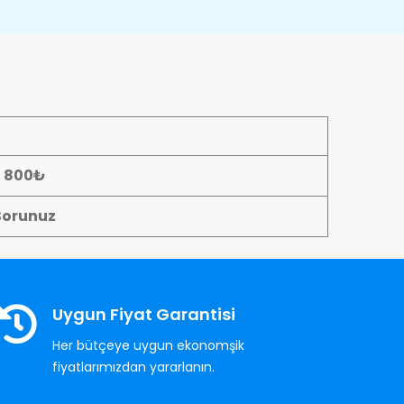
- 800₺
Sorunuz
Uygun Fiyat Garantisi
Her bütçeye uygun ekonomşik
fiyatlarımızdan yararlanın.