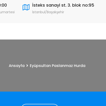
9:00
İsteks sanayi st. 3. blok no:95
Cumartesi
İstanbul/Başakşehir
Ansayfa
Eyüpsultan Paslanmaz Hurda