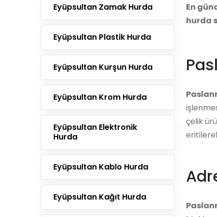
Eyüpsultan Zamak Hurda
En günc
hurda s
Eyüpsultan Plastik Hurda
Pas
Eyüpsultan Kurşun Hurda
Paslan
Eyüpsultan Krom Hurda
işlenmes
çelik ür
Eyüpsultan Elektronik
eritiler
Hurda
Eyüpsultan Kablo Hurda
Adre
Eyüpsultan Kağıt Hurda
Paslan