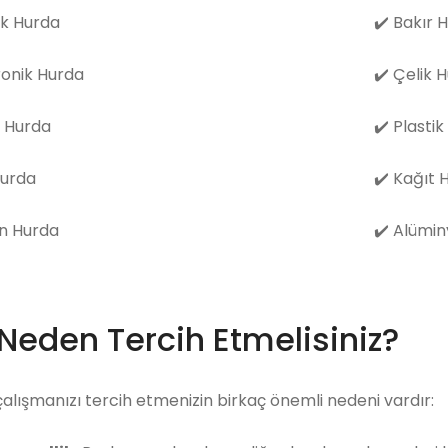
k Hurda
✔️
Bakır 
ronik Hurda
✔️
Çelik 
 Hurda
✔️
Plastik
Hurda
✔️
Kağıt 
n Hurda
✔️
Alümin
 Neden Tercih Etmelisiniz?
çalışmanızı tercih etmenizin birkaç önemli nedeni vardır: