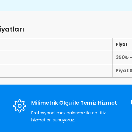
yatları
Fiyat
350₺ 
Fiyat 
Milimetrik Ölçü ile Temiz Hizmet
Profesyonel makinalarımız ile en titiz
hizmetleri sunuyoruz.