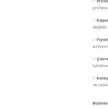
✅
Profe
profesyo
✅
Kapsa
değildir
✅
Fiyat
sunuyoru
✅
Çevre
tutulmas
✅
Kolay
ve tesli
Bizimle