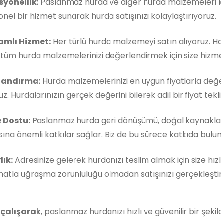
syonellik:
Paslanmaz hurda ve diğer hurda malzemeleri ko
nel bir hizmet sunarak hurda satışınızı kolaylaştırıyoruz.
mlı Hizmet:
Her türlü hurda malzemeyi satın alıyoruz. 
, tüm hurda malzemelerinizi değerlendirmek için size hizm
landırma:
Hurda malzemelerinizi en uygun fiyatlarla değe
z. Hurdalarınızın gerçek değerini bilerek adil bir fiyat teklif
 Dostu:
Paslanmaz hurda geri dönüşümü, doğal kaynakla
ına önemli katkılar sağlar. Biz de bu sürece katkıda buluna
lık:
Adresinize gelerek hurdanızı teslim almak için size hızl
matla uğraşma zorunluluğu olmadan satışınızı gerçekleştireb
 çalışarak
, paslanmaz hurdanızı hızlı ve güvenilir bir şeki