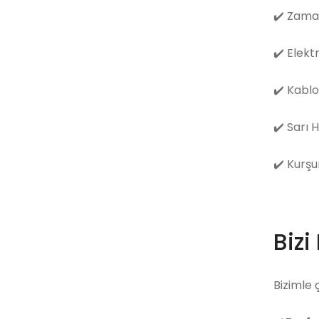
✔️
Zama
✔️
Elekt
✔️
Kablo
✔️
Sarı 
✔️
Kurşu
Bizi
Bizimle 