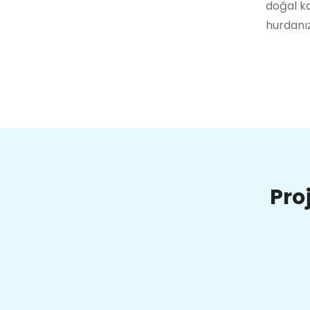
doğal ka
hurdanız
Pro