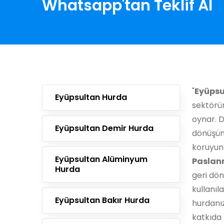
Whatsapp'tan Teklif Al
"
Eyüpsu
Eyüpsultan Hurda
sektörün
oynar. D
Eyüpsultan Demir Hurda
dönüşüm
koruyun
Eyüpsultan Alüminyum
Paslan
Hurda
geri dön
kullanıl
Eyüpsultan Bakır Hurda
hurdanı
katkıda 