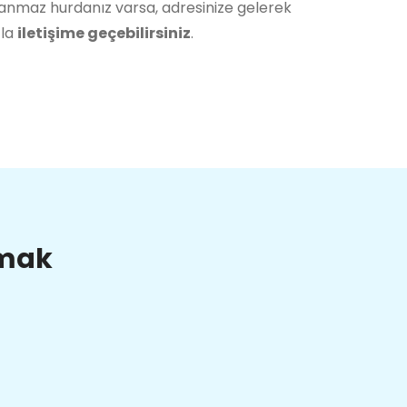
lanmaz hurdanız varsa, adresinize gelerek
zla
iletişime geçebilirsiniz
.
lmak