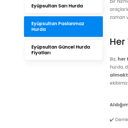
bir hizm
Eyüpsultan Sarı Hurda
araçlarl
zaman ve
Eyüpsultan Paslanmaz
Hurda
Her 
Eyüpsultan Güncel Hurda
Fiyatları
Biz,
her
hurda, d
almakt
ekibimi
Aldığım
✔️
Demir