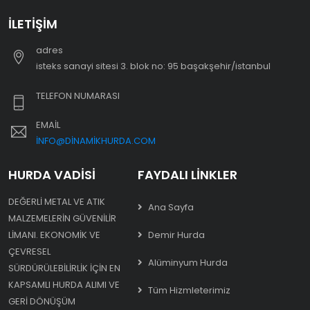
İLETIŞIM
adres
i̇steks sanayi sitesi 3. blok no: 95 başakşehir/i̇stanbul
TELEFON NUMARASI
EMAIL
INFO@DINAMIKHURDA.COM
HURDA VADISI
FAYDALI LINKLER
DEĞERLI METAL VE ATIK
Ana Sayfa
MALZEMELERIN GÜVENILIR
LIMANI. EKONOMIK VE
Demir Hurda
ÇEVRESEL
Alüminyum Hurda
SÜRDÜRÜLEBILIRLIK IÇIN EN
KAPSAMLI HURDA ALIMI VE
Tüm Hizmleterimiz
GERI DÖNÜŞÜM