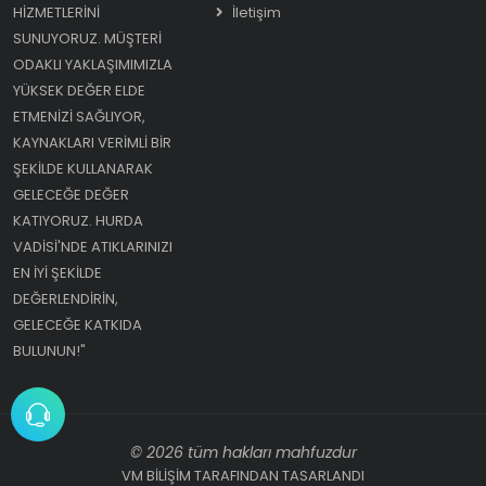
HIZMETLERINI
İletişim
SUNUYORUZ. MÜŞTERI
ODAKLI YAKLAŞIMIMIZLA
YÜKSEK DEĞER ELDE
ETMENIZI SAĞLIYOR,
KAYNAKLARI VERIMLI BIR
ŞEKILDE KULLANARAK
GELECEĞE DEĞER
KATIYORUZ. HURDA
VADISI'NDE ATIKLARINIZI
EN IYI ŞEKILDE
DEĞERLENDIRIN,
GELECEĞE KATKIDA
BULUNUN!"
© 2026 tüm hakları mahfuzdur
VM BİLİŞİM TARAFINDAN TASARLANDI