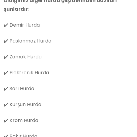
Aldığımız diğer hurda çeşitlerinden bazıları
şunlardır
;
✔️
Demir Hurda
✔️
Paslanmaz Hurda
✔️
Zamak Hurda
✔️
Elektronik Hurda
✔️
Sarı Hurda
✔️
Kurşun Hurda
✔️
Krom Hurda
✔️
Bakır Hurda