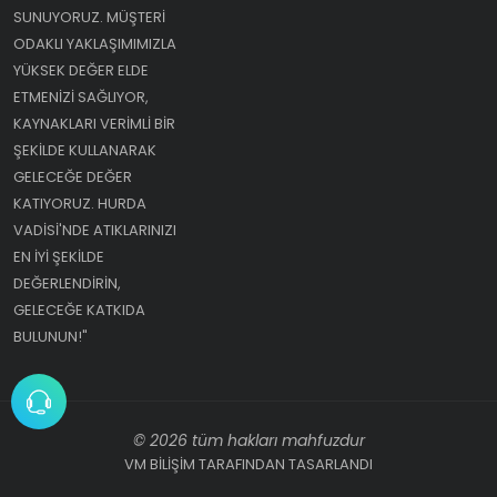
SUNUYORUZ. MÜŞTERI
ODAKLI YAKLAŞIMIMIZLA
YÜKSEK DEĞER ELDE
ETMENIZI SAĞLIYOR,
KAYNAKLARI VERIMLI BIR
ŞEKILDE KULLANARAK
GELECEĞE DEĞER
KATIYORUZ. HURDA
VADISI'NDE ATIKLARINIZI
EN IYI ŞEKILDE
DEĞERLENDIRIN,
GELECEĞE KATKIDA
BULUNUN!"
© 2026 tüm hakları mahfuzdur
VM BİLİŞİM TARAFINDAN TASARLANDI