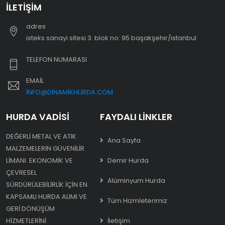
İLETIŞIM
adres
i̇steks sanayi sitesi 3. blok no: 95 başakşehir/i̇stanbul
TELEFON NUMARASI
EMAIL
INFO@DINAMIKHURDA.COM
HURDA VADISI
FAYDALI LINKLER
DEĞERLI METAL VE ATIK
Ana Sayfa
MALZEMELERIN GÜVENILIR
LIMANI. EKONOMIK VE
Demir Hurda
ÇEVRESEL
Alüminyum Hurda
SÜRDÜRÜLEBILIRLIK IÇIN EN
KAPSAMLI HURDA ALIMI VE
Tüm Hizmleterimiz
GERI DÖNÜŞÜM
HIZMETLERINI
İletişim