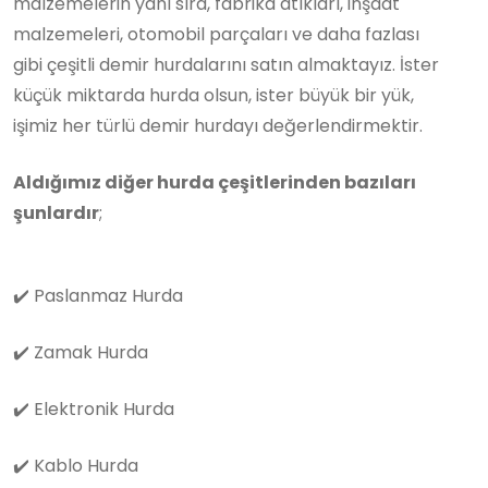
malzemelerin yanı sıra, fabrika atıkları, inşaat
malzemeleri, otomobil parçaları ve daha fazlası
gibi çeşitli demir hurdalarını satın almaktayız. İster
küçük miktarda hurda olsun, ister büyük bir yük,
işimiz her türlü demir hurdayı değerlendirmektir.
Aldığımız diğer hurda çeşitlerinden bazıları
şunlardır
;
✔️
Paslanmaz Hurda
✔️
Zamak Hurda
✔️
Elektronik Hurda
✔️
Kablo Hurda