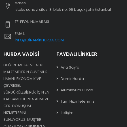
adres
i̇steks sanayi sitesi 3. blok no: 95 başakşehir/i̇stanbul
TELEFON NUMARASI
EMAIL
INFO@DINAMIKHURDA.COM
HURDA VADISI
FAYDALI LINKLER
DEĞERLI METAL VE ATIK
Ana Sayfa
MALZEMELERIN GÜVENILIR
LIMANI. EKONOMIK VE
Demir Hurda
ÇEVRESEL
Alüminyum Hurda
SÜRDÜRÜLEBILIRLIK IÇIN EN
KAPSAMLI HURDA ALIMI VE
Tüm Hizmleterimiz
GERI DÖNÜŞÜM
HIZMETLERINI
İletişim
SUNUYORUZ. MÜŞTERI
ODAKLI YAKLAŞIMIMIZLA