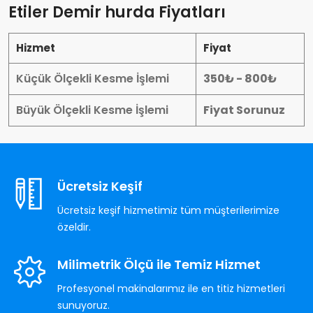
Etiler Demir hurda Fiyatları
Hizmet
Fiyat
Küçük Ölçekli Kesme İşlemi
350₺ - 800₺
Büyük Ölçekli Kesme İşlemi
Fiyat Sorunuz
Ücretsiz Keşif
Ücretsiz keşif hizmetimiz tüm müşterilerimize
özeldir.
Milimetrik Ölçü ile Temiz Hizmet
Profesyonel makinalarımız ile en titiz hizmetleri
sunuyoruz.