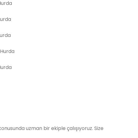
urda
Hurda
Hurda
 Hurda
Hurda
nusunda uzman bir ekiple çalışıyoruz. Size