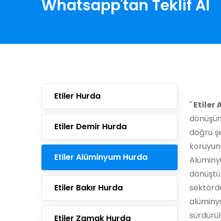
Whatsapp'tan Teklif Al
Etiler Hurda
"
Etiler
dönüşüm 
Etiler Demir Hurda
doğru ş
koruyun
Etiler Alüminyum Hurda
Alüminyu
dönüştür
Etiler Bakır Hurda
sektörde
alüminy
sürdürül
Etiler Zamak Hurda