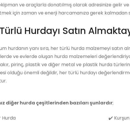
ekipman ve araçlarla donatılmış olarak adresinize gelir ve 
tmek için zaman ve enerji harcamanıza gerek kalmadan satı
Türlü Hurdayı Satın Almaktay
m hurdanın yanı sıra, her türlü hurda malzemeyi satın al
lerde ve evlerde oluşan hurda malzemeleri değerlendiriyo
akır, pirinç, plastik ve diğer metal ve plastik hurda türleri
i olduğu önemli değildir, her türlü hurdayı değerlendirm
ur.
ız diğer hurda çeşitlerinden bazıları şunlardır
;
 Hurda
✔️
Kurşun