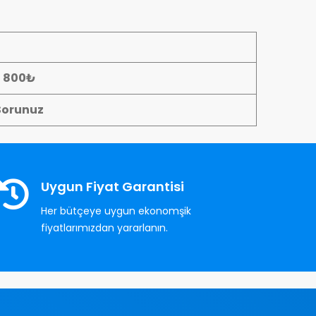
- 800₺
Sorunuz
Uygun Fiyat Garantisi
Her bütçeye uygun ekonomşik
fiyatlarımızdan yararlanın.