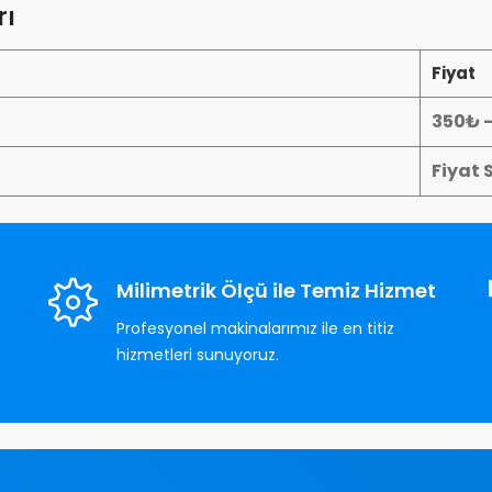
rı
Fiyat
350₺ 
Fiyat 
Milimetrik Ölçü ile Temiz Hizmet
Profesyonel makinalarımız ile en titiz
hizmetleri sunuyoruz.