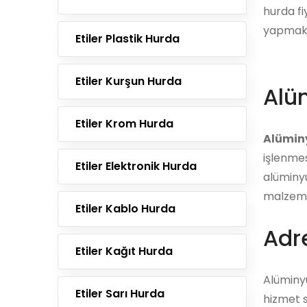
hurda fiy
yapmak i
Etiler Plastik Hurda
Etiler Kurşun Hurda
Alü
Etiler Krom Hurda
Alümin
işlenmes
Etiler Elektronik Hurda
alüminyu
malzemel
Etiler Kablo Hurda
Adre
Etiler Kağıt Hurda
Alüminy
Etiler Sarı Hurda
hizmet s