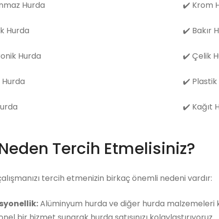
nmaz Hurda
✔️
Krom H
k Hurda
✔️
Bakır 
ronik Hurda
✔️
Çelik 
 Hurda
✔️
Plastik
Hurda
✔️
Kağıt 
 Neden Tercih Etmelisiniz?
çalışmanızı tercih etmenizin birkaç önemli nedeni vardır:
syonellik:
Alüminyum hurda ve diğer hurda malzemeleri ko
nel bir hizmet sunarak hurda satışınızı kolaylaştırıyoruz.