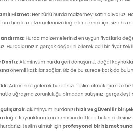
mlı Hizmet:
Her türlü hurda malzemeyi satın alıyoruz. 
, tüm hurda malzemelerinizi değerlendirmek için size hizm
landırma:
Hurda malzemelerinizi en uygun fiyatlarla değe
z. Hurdalarınızın gerçek değerini bilerek adil bir fiyat teklif
 Dostu:
Alüminyum hurda geri dönüşümü, doğal kaynakla
ına önemli katkılar sağlar. Biz de bu sürece katkıda buluna
lık:
Adresinize gelerek hurdanızı teslim almak için size hızl
matla uğraşma zorunluluğu olmadan satışınızı gerçekleştireb
 çalışarak
, alüminyum hurdanızı
hızlı ve güvenilir bir ş
 doğal kaynakların korunmasına katkıda bulunabilirsiniz.
hurdanızı teslim almak için
profesyonel bir hizmet sunan