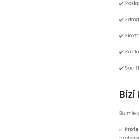
✔️
Pasla
✔️
Zama
✔️
Elekt
✔️
Kablo
✔️
Sarı 
Bizi
Bizimle 
✅
Profe
profesyo