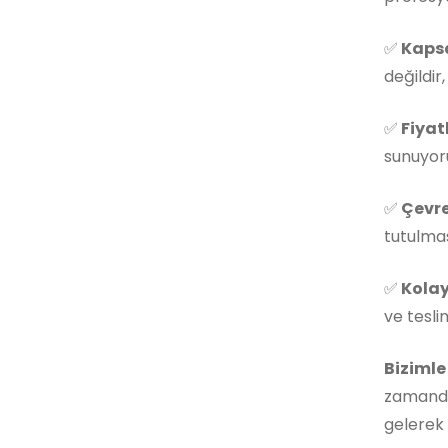
✅
Kapsa
değildir
✅
Fiyat
sunuyoru
✅
Çevre
tutulmas
✅
Kolay
ve tesli
Bizimle
zamanda
gelerek 