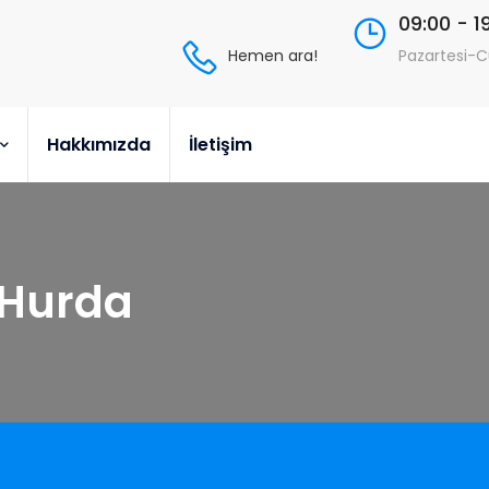
09:00 - 1
Hemen ara!
Pazartesi-
Hakkımızda
İletişim
 Hurda