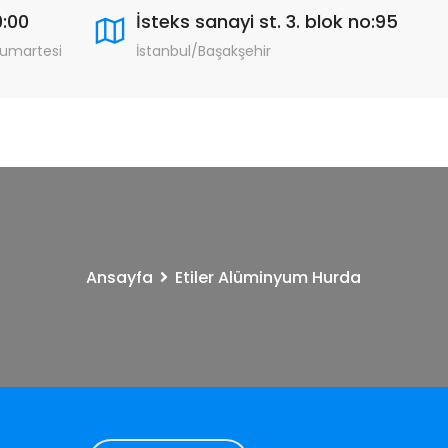
9:00
İsteks sanayi st. 3. blok no:95
Cumartesi
İstanbul/Başakşehir
Ansayfa
Etiler Alüminyum Hurda