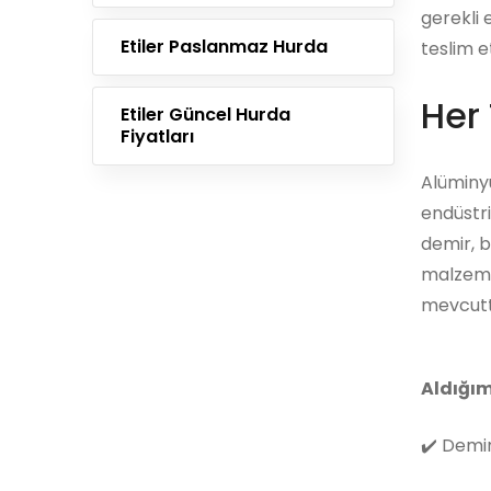
gerekli 
Etiler Paslanmaz Hurda
teslim e
Her 
Etiler Güncel Hurda
Fiyatları
Alüminyu
endüstri
demir, b
malzemes
mevcutt
Aldığım
✔️
Demir