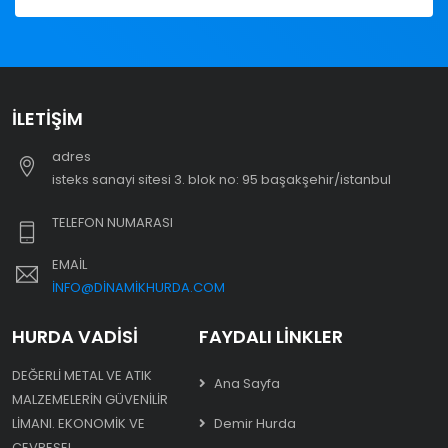
İLETIŞIM
adres
i̇steks sanayi sitesi 3. blok no: 95 başakşehir/i̇stanbul
TELEFON NUMARASI
EMAIL
INFO@DINAMIKHURDA.COM
HURDA VADISI
FAYDALI LINKLER
DEĞERLI METAL VE ATIK
Ana Sayfa
MALZEMELERIN GÜVENILIR
LIMANI. EKONOMIK VE
Demir Hurda
ÇEVRESEL