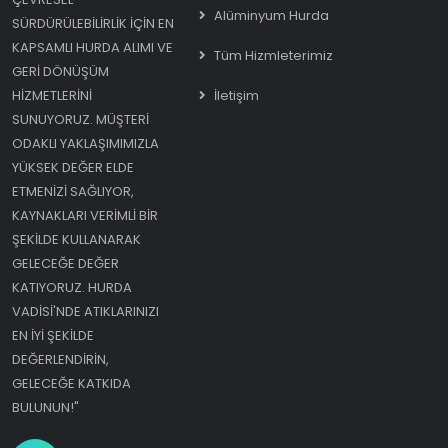
Alüminyum Hurda
SÜRDÜRÜLEBILIRLIK IÇIN EN
KAPSAMLI HURDA ALIMI VE
Tüm Hizmleterimiz
GERI DÖNÜŞÜM
HIZMETLERINI
İletişim
SUNUYORUZ. MÜŞTERI
ODAKLI YAKLAŞIMIMIZLA
YÜKSEK DEĞER ELDE
ETMENIZI SAĞLIYOR,
KAYNAKLARI VERIMLI BIR
ŞEKILDE KULLANARAK
GELECEĞE DEĞER
KATIYORUZ. HURDA
VADISI'NDE ATIKLARINIZI
EN IYI ŞEKILDE
DEĞERLENDIRIN,
GELECEĞE KATKIDA
BULUNUN!"