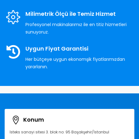
Milimetrik Ölçü ile Temiz Hizmet
Profesyonel makinalarımız ile en titiz hizmetleri
sunuyoruz.
Uygun Fiyat Garantisi
Her bütçeye uygun ekonomşik fiyatlarımızdan
yararlanın.
Konum
İsteks sanayi sitesi 3. blok no: 95 Başakşehir/İstanbul