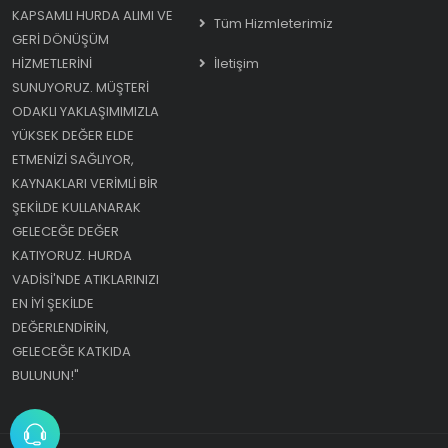
KAPSAMLI HURDA ALIMI VE
Tüm Hizmleterimiz
GERI DÖNÜŞÜM
HIZMETLERINI
İletişim
SUNUYORUZ. MÜŞTERI
ODAKLI YAKLAŞIMIMIZLA
YÜKSEK DEĞER ELDE
ETMENIZI SAĞLIYOR,
KAYNAKLARI VERIMLI BIR
ŞEKILDE KULLANARAK
GELECEĞE DEĞER
KATIYORUZ. HURDA
VADISI'NDE ATIKLARINIZI
EN IYI ŞEKILDE
DEĞERLENDIRIN,
GELECEĞE KATKIDA
BULUNUN!"