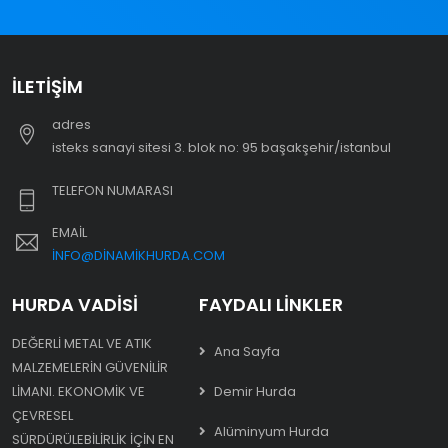
İLETIŞIM
adres
i̇steks sanayi sitesi 3. blok no: 95 başakşehir/i̇stanbul
TELEFON NUMARASI
EMAIL
INFO@DINAMIKHURDA.COM
HURDA VADISI
FAYDALI LINKLER
DEĞERLI METAL VE ATIK
Ana Sayfa
MALZEMELERIN GÜVENILIR
LIMANI. EKONOMIK VE
Demir Hurda
ÇEVRESEL
Alüminyum Hurda
SÜRDÜRÜLEBILIRLIK IÇIN EN