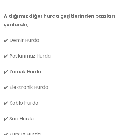
Aldığımız diğer hurda çeşitlerinden bazıları
şunlardır
;
✔️
Demir Hurda
✔️
Paslanmaz Hurda
✔️
Zamak Hurda
✔️
Elektronik Hurda
✔️
Kablo Hurda
✔️
Sarı Hurda
✔️
Kurşun Hurda