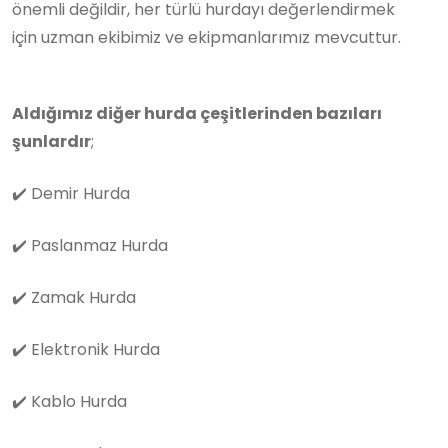
önemli değildir, her türlü hurdayı değerlendirmek
için uzman ekibimiz ve ekipmanlarımız mevcuttur.
Aldığımız diğer hurda çeşitlerinden bazıları
şunlardır
;
✔️
Demir Hurda
✔️
Paslanmaz Hurda
✔️
Zamak Hurda
✔️
Elektronik Hurda
✔️
Kablo Hurda