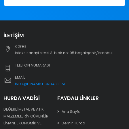
İLETIŞIM
adres
i̇steks sanayi sitesi 3. blok no: 95 başakşehir/i̇stanbul
TELEFON NUMARASI
EMAIL
INFO@DINAMIKHURDA.COM
HURDA VADISI
FAYDALI LINKLER
DEĞERLI METAL VE ATIK
Ana Sayfa
MALZEMELERIN GÜVENILIR
LIMANI. EKONOMIK VE
Demir Hurda