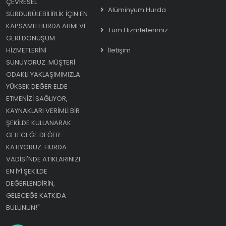
ÇEVRESEL
Alüminyum Hurda
SÜRDÜRÜLEBILIRLIK IÇIN EN
KAPSAMLI HURDA ALIMI VE
Tüm Hizmleterimiz
GERI DÖNÜŞÜM
HIZMETLERINI
İletişim
SUNUYORUZ. MÜŞTERI
ODAKLI YAKLAŞIMIMIZLA
YÜKSEK DEĞER ELDE
ETMENIZI SAĞLIYOR,
KAYNAKLARI VERIMLI BIR
ŞEKILDE KULLANARAK
GELECEĞE DEĞER
KATIYORUZ. HURDA
VADISI'NDE ATIKLARINIZI
EN IYI ŞEKILDE
DEĞERLENDIRIN,
GELECEĞE KATKIDA
BULUNUN!"