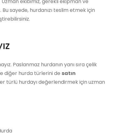
r. Uzman ekibimiz, gerekli ekipman ve
r. Bu sayede, hurdanızı teslim etmek için
rebilirsiniz.
ız
ayız. Paslanmaz hurdanın yanı sıra çelik
e diğer hurda türlerini de
satın
her türlü hurdayı değerlendirmek için uzman
urda