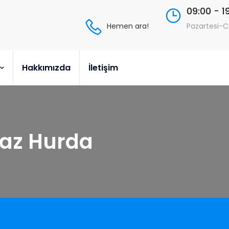
09:00 - 1
Hemen ara!
Pazartesi-
Hakkımızda
İletişim
az Hurda