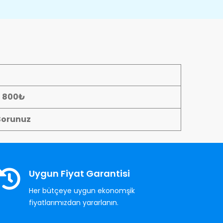
- 800₺
Sorunuz
Uygun Fiyat Garantisi
Her bütçeye uygun ekonomşik
fiyatlarımızdan yararlanın.