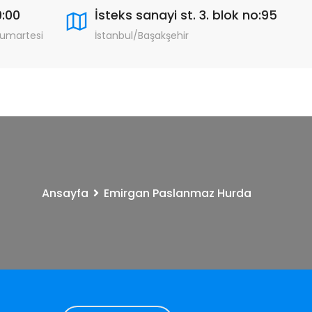
9:00
İsteks sanayi st. 3. blok no:95
Cumartesi
İstanbul/Başakşehir
Ansayfa
Emirgan Paslanmaz Hurda