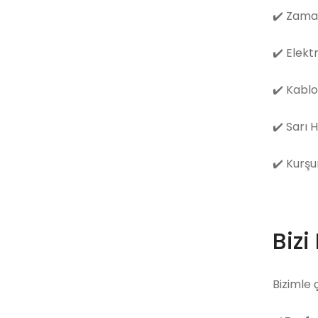
✔️
Zama
✔️
Elekt
✔️
Kablo
✔️
Sarı 
✔️
Kurşu
Bizi
Bizimle 