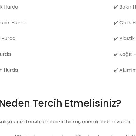
k Hurda
✔️
Bakır 
ronik Hurda
✔️
Çelik 
 Hurda
✔️
Plastik
Hurda
✔️
Kağıt 
n Hurda
✔️
Alümin
 Neden Tercih Etmelisiniz?
çalışmanızı tercih etmenizin birkaç önemli nedeni vardır: