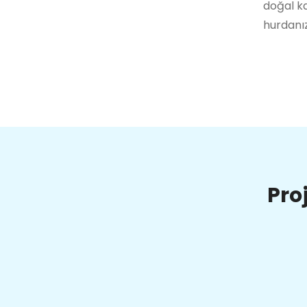
doğal ka
hurdanız
Pro