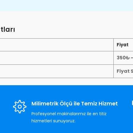
tları
Fiyat
350₺ 
Fiyat 
Milimetrik Ölçü ile Temiz Hizmet
Profesyonel makinalarımız ile en titiz
hizmetleri sunuyoruz.