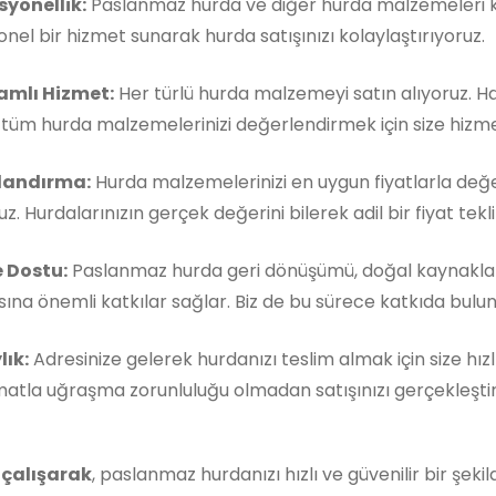
syonellik:
Paslanmaz hurda ve diğer hurda malzemeleri ko
nel bir hizmet sunarak hurda satışınızı kolaylaştırıyoruz.
mlı Hizmet:
Her türlü hurda malzemeyi satın alıyoruz. 
, tüm hurda malzemelerinizi değerlendirmek için size hizm
landırma:
Hurda malzemelerinizi en uygun fiyatlarla değe
z. Hurdalarınızın gerçek değerini bilerek adil bir fiyat teklif
 Dostu:
Paslanmaz hurda geri dönüşümü, doğal kaynakla
ına önemli katkılar sağlar. Biz de bu sürece katkıda buluna
lık:
Adresinize gelerek hurdanızı teslim almak için size hızl
matla uğraşma zorunluluğu olmadan satışınızı gerçekleştireb
 çalışarak
, paslanmaz hurdanızı hızlı ve güvenilir bir şeki