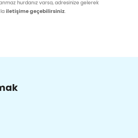
lanmaz hurdanız varsa, adresinize gelerek
zla
iletişime geçebilirsiniz
.
lmak