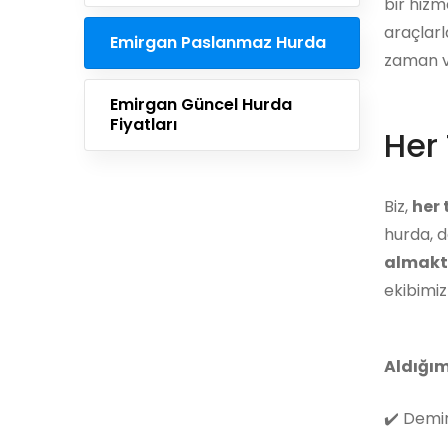
bir hizm
araçlarl
Emirgan Paslanmaz Hurda
zaman ve
Emirgan Güncel Hurda
Fiyatları
Her 
Biz,
her
hurda, d
almakt
ekibimi
Aldığım
✔️
Demir