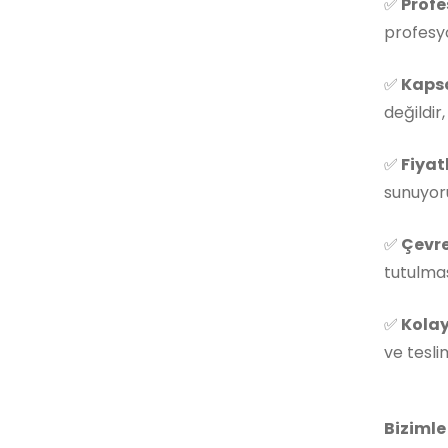
✅
Profe
profesyo
✅
Kapsa
değildir
✅
Fiyat
sunuyoru
✅
Çevre
tutulmas
✅
Kolay
ve tesli
Bizimle