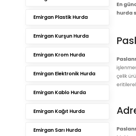
En günc
hurda s
Emirgan Plastik Hurda
Emirgan Kurşun Hurda
Pas
Emirgan Krom Hurda
Paslan
işlenmes
Emirgan Elektronik Hurda
çelik ür
eritiler
Emirgan Kablo Hurda
Adre
Emirgan Kağıt Hurda
Paslan
Emirgan Sarı Hurda