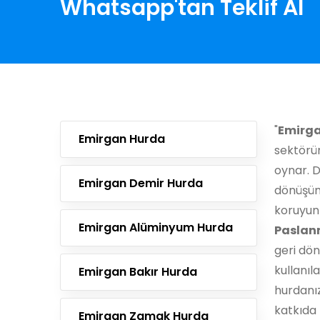
Whatsapp'tan Teklif Al
"
Emirg
Emirgan Hurda
sektörün
oynar. D
Emirgan Demir Hurda
dönüşüm
koruyun
Emirgan Alüminyum Hurda
Paslan
geri dön
kullanıl
Emirgan Bakır Hurda
hurdanı
katkıda 
Emirgan Zamak Hurda