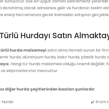
et sunuyoruz. Size en uygun zamanı belirlemeniz yeterlidi
a donatılmış olarak adresinize gelir ve hurdanızı teslim alı
 enerji harcamanıza gerek kalmadan satışınızı gerçekleşti
Türlü Hurdayı Satın Almaktay
 türlü hurda malzemeyi
satın alma hizmeti sunan bir firm
emir hurda, alüminyum hurda, bakır hurda, plastik hurda v
ayız.
Hangi tür hurda malzemesi olduğu önemli değildir, 
z ve ekipmanlarımız mevcuttur.
ız diğer hurda çeşitlerinden bazıları şunlardır
;
 Hurda
✔️
Krom H