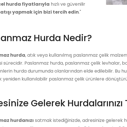
el hurda fiyatlarıyla
hızlı ve güvenilir
atışı yapmak için
bizi tercih edin
."
lanmaz Hurda Nedir?
maz hurda
, atık veya kullanılmış paslanmaz çelik malze
i sürecidir. Paslanmaz hurda, paslanmaz çelik levhalar, bo
ünlerin hurda durumunda olanlarından elde edilebilir. Bu 
ek yeniden kullanılabilir paslanmaz çelik ürünlere dönüştürü
sinize Gelerek Hurdalarınızı 
maz hurdanızı
satmak istediğinizde, adresinize gelerek hur