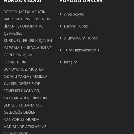
HURDA VADISI
FAYDALI LINKLER
DEĞERLI METAL VE ATIK
Ana Sayfa
MALZEMELERIN GÜVENILIR
LIMANI. EKONOMIK VE
Demir Hurda
ÇEVRESEL
Alüminyum Hurda
SÜRDÜRÜLEBILIRLIK IÇIN EN
KAPSAMLI HURDA ALIMI VE
Tüm Hizmleterimiz
GERI DÖNÜŞÜM
HIZMETLERINI
İletişim
SUNUYORUZ. MÜŞTERI
ODAKLI YAKLAŞIMIMIZLA
YÜKSEK DEĞER ELDE
ETMENIZI SAĞLIYOR,
KAYNAKLARI VERIMLI BIR
ŞEKILDE KULLANARAK
GELECEĞE DEĞER
KATIYORUZ. HURDA
VADISI'NDE ATIKLARINIZI
EN IYI ŞEKILDE