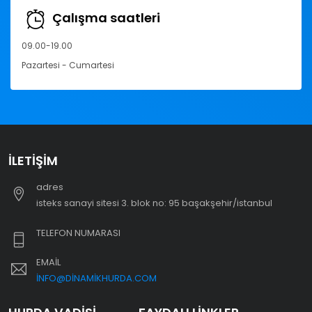
Çalışma saatleri
09.00-19.00
Pazartesi - Cumartesi
İLETIŞIM
adres
i̇steks sanayi sitesi 3. blok no: 95 başakşehir/i̇stanbul
TELEFON NUMARASI
EMAIL
INFO@DINAMIKHURDA.COM