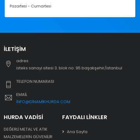
Pazartesi - Cumartesi
İLETIŞIM
adres
i̇steks sanayi sitesi 3. blok no: 95 başakşehir/i̇stanbul
TELEFON NUMARASI
EMAIL
INFO@DINAMIKHURDA.COM
HURDA VADISI
FAYDALI LINKLER
DEĞERLI METAL VE ATIK
Ana Sayfa
MALZEMELERIN GÜVENILIR