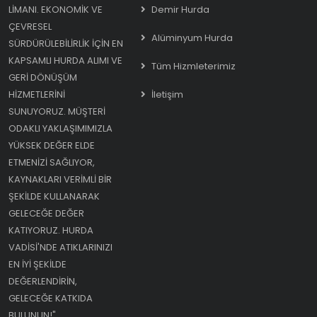
LIMANI. EKONOMIK VE
Demir Hurda
ÇEVRESEL
Alüminyum Hurda
SÜRDÜRÜLEBILIRLIK IÇIN EN
KAPSAMLI HURDA ALIMI VE
Tüm Hizmleterimiz
GERI DÖNÜŞÜM
HIZMETLERINI
İletişim
SUNUYORUZ. MÜŞTERI
ODAKLI YAKLAŞIMIMIZLA
YÜKSEK DEĞER ELDE
ETMENIZI SAĞLIYOR,
KAYNAKLARI VERIMLI BIR
ŞEKILDE KULLANARAK
GELECEĞE DEĞER
KATIYORUZ. HURDA
VADISI'NDE ATIKLARINIZI
EN IYI ŞEKILDE
DEĞERLENDIRIN,
GELECEĞE KATKIDA
BULUNUN!"