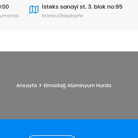
9:00
İsteks sanayi st. 3. blok no:95
Cumartesi
İstanbul/Başakşehir
Ansayfa
Elmadağ Alüminyum Hurda