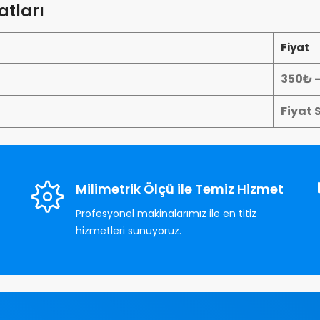
tları
Fiyat
350₺ 
Fiyat 
Milimetrik Ölçü ile Temiz Hizmet
Profesyonel makinalarımız ile en titiz
hizmetleri sunuyoruz.