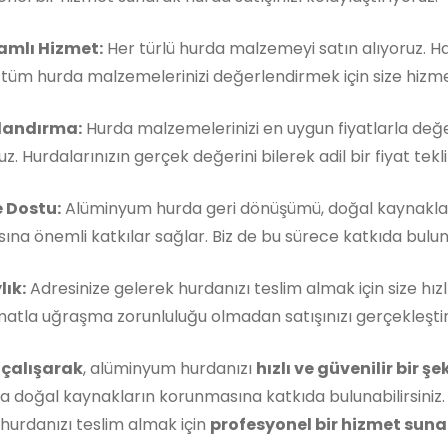
mlı Hizmet:
Her türlü hurda malzemeyi satın alıyoruz. 
, tüm hurda malzemelerinizi değerlendirmek için size hizm
landırma:
Hurda malzemelerinizi en uygun fiyatlarla değe
z. Hurdalarınızın gerçek değerini bilerek adil bir fiyat teklif
 Dostu:
Alüminyum hurda geri dönüşümü, doğal kaynakla
ına önemli katkılar sağlar. Biz de bu sürece katkıda buluna
lık:
Adresinize gelerek hurdanızı teslim almak için size hızl
matla uğraşma zorunluluğu olmadan satışınızı gerçekleştireb
 çalışarak
, alüminyum hurdanızı
hızlı ve güvenilir bir ş
 doğal kaynakların korunmasına katkıda bulunabilirsiniz.
hurdanızı teslim almak için
profesyonel bir hizmet sunan