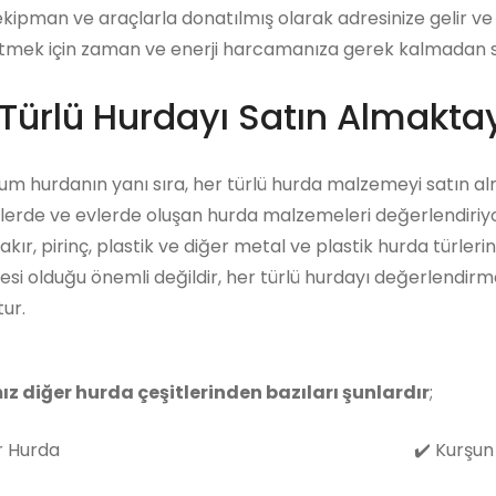
ekipman ve araçlarla donatılmış olarak adresinize gelir ve 
tmek için zaman ve enerji harcamanıza gerek kalmadan satı
Türlü Hurdayı Satın Almaktay
m hurdanın yanı sıra, her türlü hurda malzemeyi satın al
lerde ve evlerde oluşan hurda malzemeleri değerlendiriyo
akır, pirinç, plastik ve diğer metal ve plastik hurda türleri
i olduğu önemli değildir, her türlü hurdayı değerlendirm
ur.
ız diğer hurda çeşitlerinden bazıları şunlardır
;
 Hurda
✔️
Kurşun