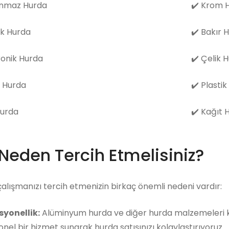
nmaz Hurda
✔️
Krom H
k Hurda
✔️
Bakır 
ronik Hurda
✔️
Çelik 
 Hurda
✔️
Plastik
Hurda
✔️
Kağıt 
 Neden Tercih Etmelisiniz?
çalışmanızı tercih etmenizin birkaç önemli nedeni vardır:
syonellik:
Alüminyum hurda ve diğer hurda malzemeleri ko
nel bir hizmet sunarak hurda satışınızı kolaylaştırıyoruz.