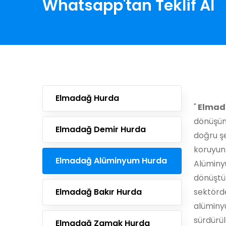
Whatsapp'tan Teklif Al
Elmadağ Hurda
"
Elmad
dönüşüm 
Elmadağ Demir Hurda
doğru ş
koruyun
Elmadağ Alüminyum Hurda
Alüminyu
dönüştür
Elmadağ Bakır Hurda
sektörde
alüminy
sürdürül
Elmadağ Zamak Hurda