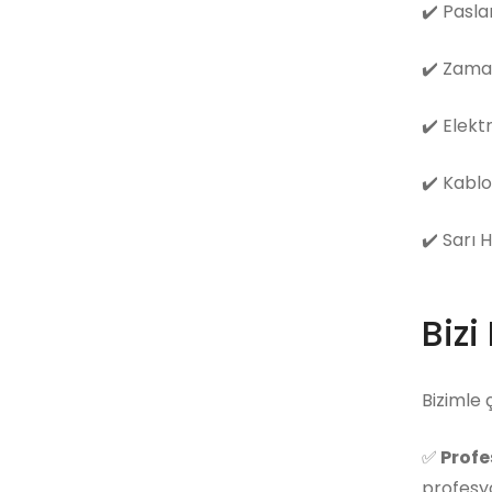
✔️
Pasla
✔️
Zama
✔️
Elekt
✔️
Kablo
✔️
Sarı 
Bizi
Bizimle 
✅
Profe
profesyo