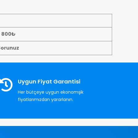
- 800₺
Sorunuz
Uygun Fiyat Garantisi
Her bütçeye uygun ekonomşik
fiyatlarımızdan yararlanın.