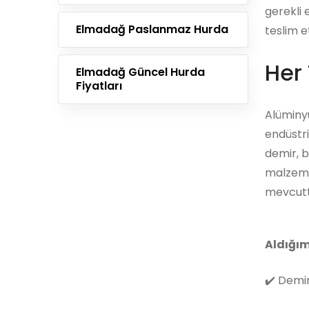
gerekli 
Elmadağ Paslanmaz Hurda
teslim e
Her 
Elmadağ Güncel Hurda
Fiyatları
Alüminyu
endüstri
demir, b
malzemes
mevcutt
Aldığım
✔️
Demir