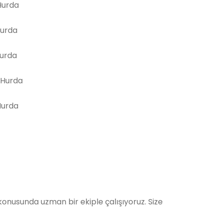
urda
Hurda
Hurda
 Hurda
Hurda
nusunda uzman bir ekiple çalışıyoruz. Size