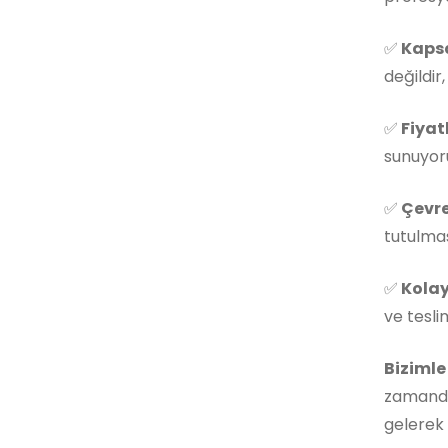
✅
Kapsa
değildir
✅
Fiyat
sunuyoru
✅
Çevre
tutulmas
✅
Kolay
ve tesli
Bizimle
zamanda
gelerek 