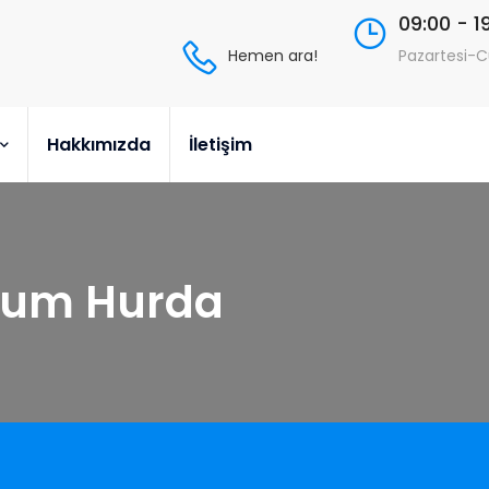
09:00 - 1
Hemen ara!
Pazartesi-
Hakkımızda
İletişim
yum Hurda