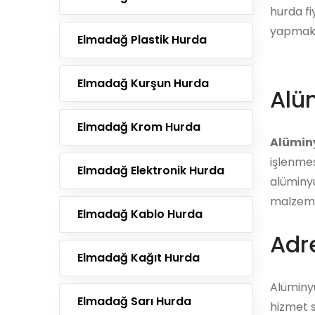
hurda fiy
yapmak i
Elmadağ Plastik Hurda
Elmadağ Kurşun Hurda
Alü
Elmadağ Krom Hurda
Alümin
işlenmes
Elmadağ Elektronik Hurda
alüminyu
malzemel
Elmadağ Kablo Hurda
Adre
Elmadağ Kağıt Hurda
Alüminy
Elmadağ Sarı Hurda
hizmet s