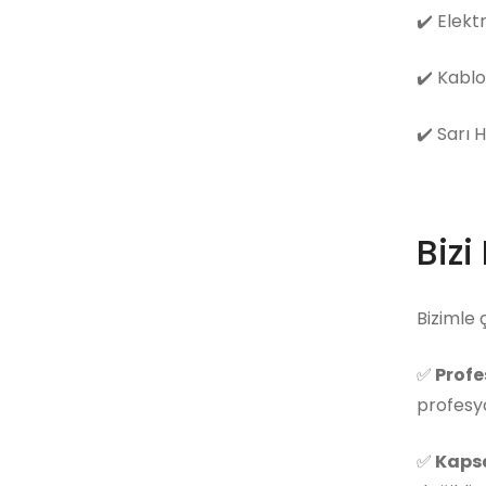
✔️
Elekt
✔️
Kablo
✔️
Sarı 
Bizi
Bizimle 
✅
Profe
profesyo
✅
Kapsa