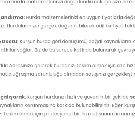
, tüm hurda malzemelerinizi değerlendirmek için size hizm
landırma:
Hurda malzemelerinizi en uygun fiyatlarla değe
z. Hurdalarınızın gerçek değerini bilerek adil bir fiyat teklif
 Dostu:
Kurşun hurda geri dönüşümü, doğal kaynakların 
atkılar sağlar. Biz de bu sürece katkıda bulunarak çevreye 
lık:
Adresinize gelerek hurdanızı teslim almak için size hızl
matla uğraşma zorunluluğu olmadan satışınızı gerçekleştireb
 çalışarak
, kurşun hurdanızı hızlı ve güvenilir bir şekilde
s
ynakların korunmasına katkıda bulunabilirsiniz. Eğer kurş
ı teslim almak için profesyonel bir hizmet sunan firmamı