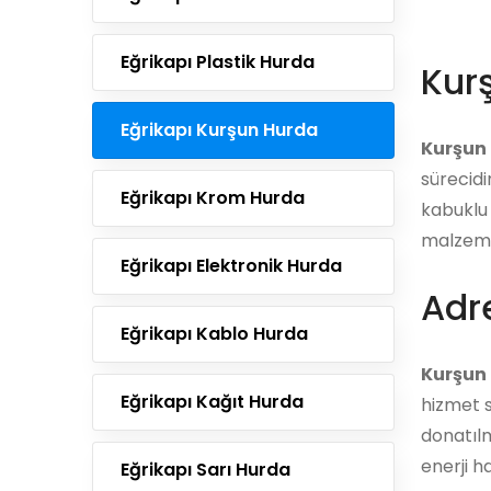
Eğrikapı Plastik Hurda
Kur
Eğrikapı Kurşun Hurda
Kurşun
sürecidi
Eğrikapı Krom Hurda
kabuklu 
malzemel
Eğrikapı Elektronik Hurda
Adre
Eğrikapı Kablo Hurda
Kurşun 
Eğrikapı Kağıt Hurda
hizmet s
donatılm
enerji h
Eğrikapı Sarı Hurda