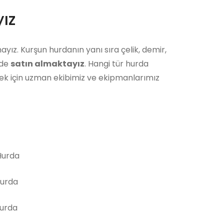
ız
ayız. Kurşun hurdanın yanı sıra çelik, demir,
 de
satın almaktayız
. Hangi tür hurda
ek için uzman ekibimiz ve ekipmanlarımız
urda
Hurda
Hurda