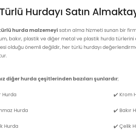
Türlü Hurdayı Satın Almaktay
 türlü hurda malzemeyi
satın alma hizmeti sunan bir firm
m, bakır, plastik ve diğer metal ve plastik hurda türlerini
i olduğu önemli değildir, her türlü hurdayı değerlendirm
ur.
ız diğer hurda çeşitlerinden bazıları şunlardır
;
 Hurda
✔️
Krom H
nmaz Hurda
✔️
Bakır 
k Hurda
✔️
Çelik 