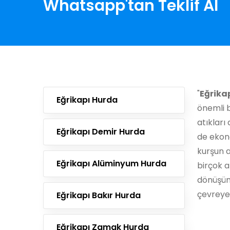
Whatsapp'tan Teklif Al
"
Eğrika
Eğrikapı Hurda
önemli b
atıklar
Eğrikapı Demir Hurda
de ekon
kurşun 
Eğrikapı Alüminyum Hurda
birçok a
dönüşüm
çevreye 
Eğrikapı Bakır Hurda
Eğrikapı Zamak Hurda