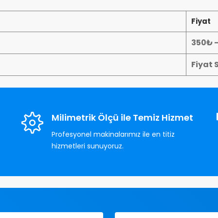
Fiyat
350₺ 
Fiyat 
Milimetrik Ölçü ile Temiz Hizmet
Profesyonel makinalarımız ile en titiz
hizmetleri sunuyoruz.