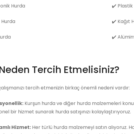
ronik Hurda
✔️
Plastik
 Hurda
✔️
Kağıt 
Hurda
✔️
Alümin
 Neden Tercih Etmelisiniz?
çalışmanızı tercih etmenizin birkaç önemli nedeni vardır:
syonellik:
Kurşun hurda ve diğer hurda malzemeleri konusu
nel bir hizmet sunarak hurda satışınızı kolaylaştırıyoruz.
mlı Hizmet:
Her türlü hurda malzemeyi satın alıyoruz. 