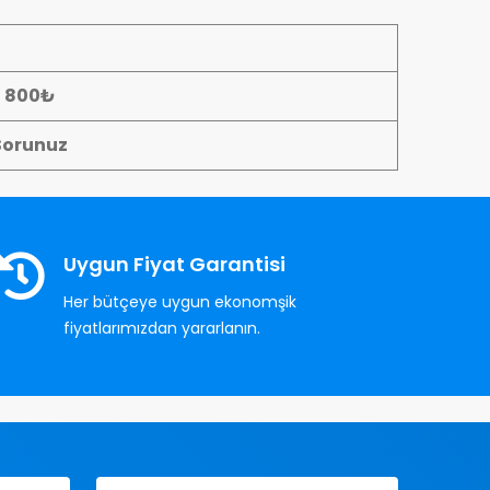
- 800₺
Sorunuz
Uygun Fiyat Garantisi
Her bütçeye uygun ekonomşik
fiyatlarımızdan yararlanın.