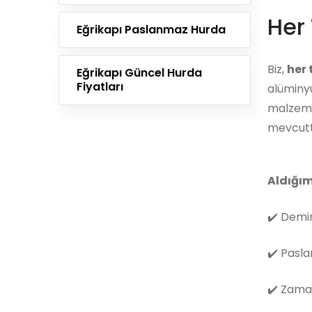
Her 
Eğrikapı Paslanmaz Hurda
Biz,
her
Eğrikapı Güncel Hurda
Fiyatları
alüminyu
malzemes
mevcutt
Aldığım
✔️
Demir
✔️
Pasla
✔️
Zama