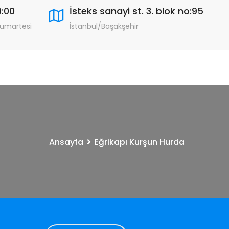
9:00
İsteks sanayi st. 3. blok no:95
Cumartesi
İstanbul/Başakşehir
Ansayfa
Eğrikapı Kurşun Hurda