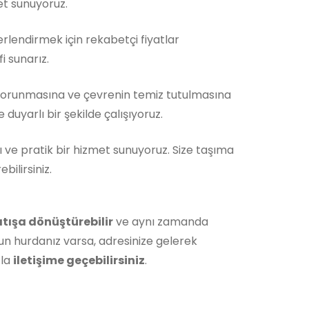
et sunuyoruz.
rlendirmek için rekabetçi fiyatlar
i sunarız.
korunmasına ve çevrenin temiz tutulmasına
duyarlı bir şekilde çalışıyoruz.
ı ve pratik bir hizmet sunuyoruz. Size taşıma
ilirsiniz.
atışa dönüştürebilir
ve aynı zamanda
un hurdanız varsa, adresinize gelerek
zla
iletişime geçebilirsiniz
.