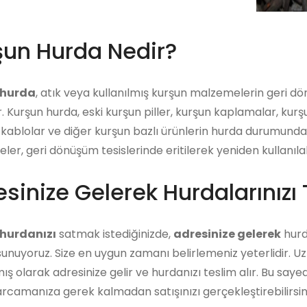
şun Hurda Nedir?
 hurda
, atık veya kullanılmış kurşun malzemelerin geri d
r. Kurşun hurda, eski kurşun piller, kurşun kaplamalar, kur
kablolar ve diğer kurşun bazlı ürünlerin hurda durumunda o
er, geri dönüşüm tesislerinde eritilerek yeniden kullanılab
sinize Gelerek Hurdalarınızı 
hurdanızı
satmak istediğinizde,
adresinize gelerek
hurda
unuyoruz. Size en uygun zamanı belirlemeniz yeterlidir. U
ış olarak adresinize gelir ve hurdanızı teslim alır. Bu say
arcamanıza gerek kalmadan satışınızı gerçekleştirebilirsini