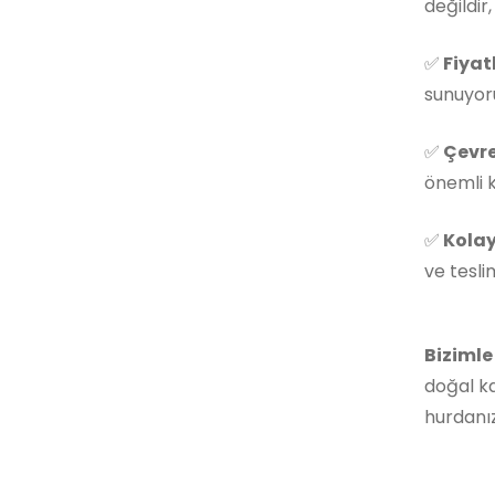
değildir
✅
Fiyat
sunuyoru
✅
Çevre
önemli k
✅
Kolay
ve tesli
Bizimle
doğal ka
hurdanız