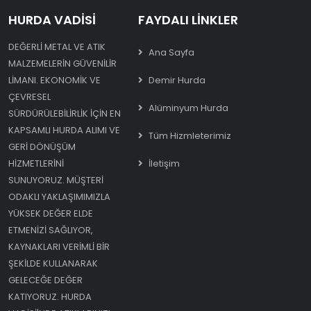
HURDA VADISI
FAYDALI LINKLER
DEĞERLI METAL VE ATIK
Ana Sayfa
MALZEMELERIN GÜVENILIR
LIMANI. EKONOMIK VE
Demir Hurda
ÇEVRESEL
Alüminyum Hurda
SÜRDÜRÜLEBILIRLIK IÇIN EN
KAPSAMLI HURDA ALIMI VE
Tüm Hizmleterimiz
GERI DÖNÜŞÜM
HIZMETLERINI
İletişim
SUNUYORUZ. MÜŞTERI
ODAKLI YAKLAŞIMIMIZLA
YÜKSEK DEĞER ELDE
ETMENIZI SAĞLIYOR,
KAYNAKLARI VERIMLI BIR
ŞEKILDE KULLANARAK
GELECEĞE DEĞER
KATIYORUZ. HURDA