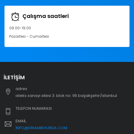
Çalışma saatleri
09.00-19.00
Pazartesi - Cumartesi
İLETIŞIM
adres
i̇steks sanayi sitesi 3. blok no: 95 başakşehir/i̇stanbul
TELEFON NUMARASI
EMAIL
INFO@DINAMIKHURDA.COM