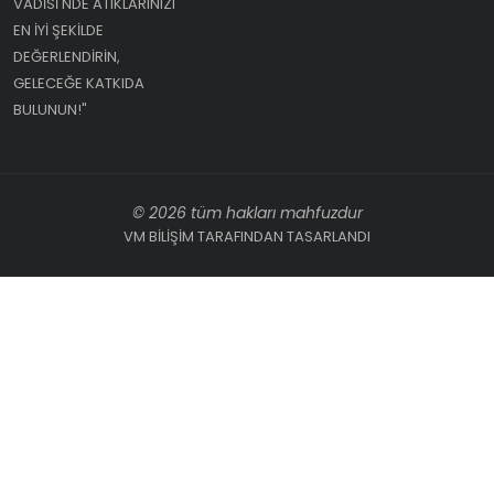
VADISI'NDE ATIKLARINIZI
EN IYI ŞEKILDE
DEĞERLENDIRIN,
GELECEĞE KATKIDA
BULUNUN!"
© 2026 tüm hakları mahfuzdur
VM BİLİŞİM TARAFINDAN TASARLANDI