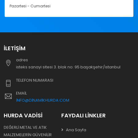
Pazartesi - Cumartesi
İLETIŞIM
adres
i̇steks sanayi sitesi 3. blok no: 95 başakşehir/i̇stanbul
TELEFON NUMARASI
EMAIL
INFO@DINAMIKHURDA.COM
HURDA VADISI
FAYDALI LINKLER
DEĞERLI METAL VE ATIK
Ana Sayfa
MALZEMELERIN GÜVENILIR