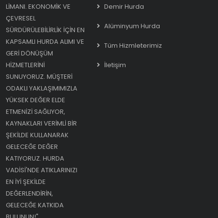
LIMANI. EKONOMIK VE
Demir Hurda
ÇEVRESEL
Alüminyum Hurda
SÜRDÜRÜLEBILIRLIK IÇIN EN
KAPSAMLI HURDA ALIMI VE
Tüm Hizmleterimiz
GERI DÖNÜŞÜM
HIZMETLERINI
İletişim
SUNUYORUZ. MÜŞTERI
ODAKLI YAKLAŞIMIMIZLA
YÜKSEK DEĞER ELDE
ETMENIZI SAĞLIYOR,
KAYNAKLARI VERIMLI BIR
ŞEKILDE KULLANARAK
GELECEĞE DEĞER
KATIYORUZ. HURDA
VADISI'NDE ATIKLARINIZI
EN IYI ŞEKILDE
DEĞERLENDIRIN,
GELECEĞE KATKIDA
BULUNUN!"