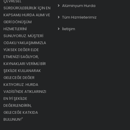
ÇEVRESEL
Alüminyum Hurda
SÜRDÜRÜLEBILIRLIK IÇIN EN
KAPSAMLI HURDA ALIMI VE
Tüm Hizmleterimiz
GERI DÖNÜŞÜM
HIZMETLERINI
İletişim
SUNUYORUZ. MÜŞTERI
ODAKLI YAKLAŞIMIMIZLA
YÜKSEK DEĞER ELDE
ETMENIZI SAĞLIYOR,
KAYNAKLARI VERIMLI BIR
ŞEKILDE KULLANARAK
GELECEĞE DEĞER
KATIYORUZ. HURDA
VADISI'NDE ATIKLARINIZI
EN IYI ŞEKILDE
DEĞERLENDIRIN,
GELECEĞE KATKIDA
BULUNUN!"