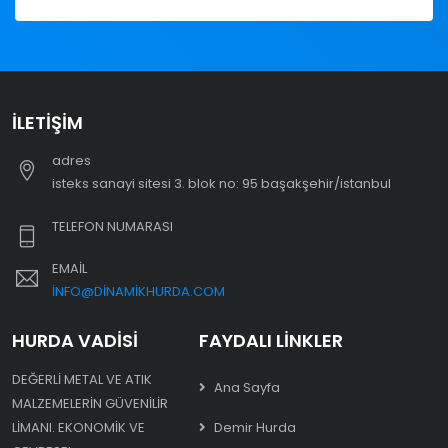
İLETIŞIM
adres
i̇steks sanayi sitesi 3. blok no: 95 başakşehir/i̇stanbul
TELEFON NUMARASI
EMAIL
INFO@DINAMIKHURDA.COM
HURDA VADISI
FAYDALI LINKLER
DEĞERLI METAL VE ATIK
Ana Sayfa
MALZEMELERIN GÜVENILIR
LIMANI. EKONOMIK VE
Demir Hurda