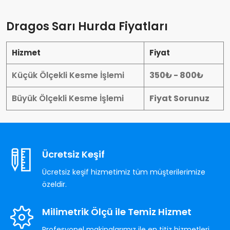
Dragos Sarı Hurda Fiyatları
Hizmet
Fiyat
Küçük Ölçekli Kesme İşlemi
350₺ - 800₺
Büyük Ölçekli Kesme İşlemi
Fiyat Sorunuz
Ücretsiz Keşif
Ücretsiz keşif hizmetimiz tüm müşterilerimize
özeldir.
Milimetrik Ölçü ile Temiz Hizmet
Profesyonel makinalarımız ile en titiz hizmetleri