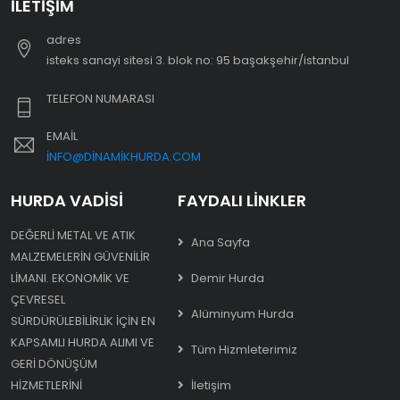
İLETIŞIM
adres
i̇steks sanayi sitesi 3. blok no: 95 başakşehir/i̇stanbul
TELEFON NUMARASI
EMAIL
INFO@DINAMIKHURDA.COM
HURDA VADISI
FAYDALI LINKLER
DEĞERLI METAL VE ATIK
Ana Sayfa
MALZEMELERIN GÜVENILIR
LIMANI. EKONOMIK VE
Demir Hurda
ÇEVRESEL
Alüminyum Hurda
SÜRDÜRÜLEBILIRLIK IÇIN EN
KAPSAMLI HURDA ALIMI VE
Tüm Hizmleterimiz
GERI DÖNÜŞÜM
HIZMETLERINI
İletişim