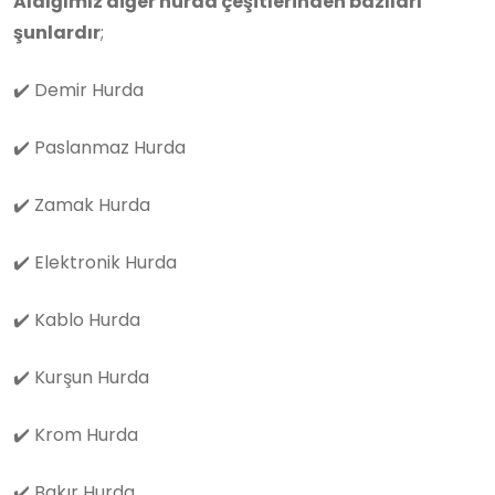
Aldığımız diğer hurda çeşitlerinden bazıları
şunlardır
;
✔️
Demir Hurda
✔️
Paslanmaz Hurda
✔️
Zamak Hurda
✔️
Elektronik Hurda
✔️
Kablo Hurda
✔️
Kurşun Hurda
✔️
Krom Hurda
✔️
Bakır Hurda