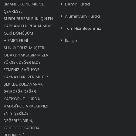
LIMANI. EKONOMIK VE
Demir Hurda
ÇEVRESEL
Alüminyum Hurda
SÜRDÜRÜLEBILIRLIK IÇIN EN
KAPSAMLI HURDA ALIMI VE
Tüm Hizmleterimiz
GERI DÖNÜŞÜM
HIZMETLERINI
İletişim
SUNUYORUZ. MÜŞTERI
ODAKLI YAKLAŞIMIMIZLA
YÜKSEK DEĞER ELDE
ETMENIZI SAĞLIYOR,
KAYNAKLARI VERIMLI BIR
ŞEKILDE KULLANARAK
GELECEĞE DEĞER
KATIYORUZ. HURDA
VADISI'NDE ATIKLARINIZI
EN IYI ŞEKILDE
DEĞERLENDIRIN,
GELECEĞE KATKIDA
BULUNUN!"