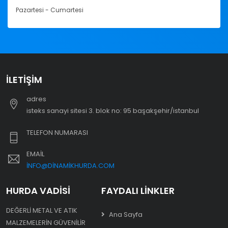
Pazartesi - Cumartesi
İLETIŞIM
adres
i̇steks sanayi sitesi 3. blok no: 95 başakşehir/i̇stanbul
TELEFON NUMARASI
EMAIL
INFO@DINAMIKHURDA.COM
HURDA VADISI
FAYDALI LINKLER
DEĞERLI METAL VE ATIK
Ana Sayfa
MALZEMELERIN GÜVENILIR