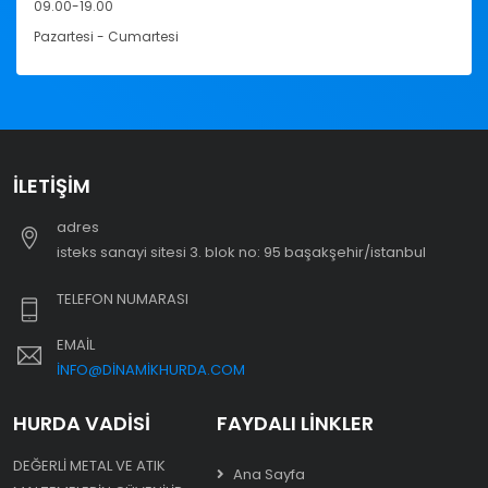
09.00-19.00
Pazartesi - Cumartesi
İLETIŞIM
adres
i̇steks sanayi sitesi 3. blok no: 95 başakşehir/i̇stanbul
TELEFON NUMARASI
EMAIL
INFO@DINAMIKHURDA.COM
HURDA VADISI
FAYDALI LINKLER
DEĞERLI METAL VE ATIK
Ana Sayfa