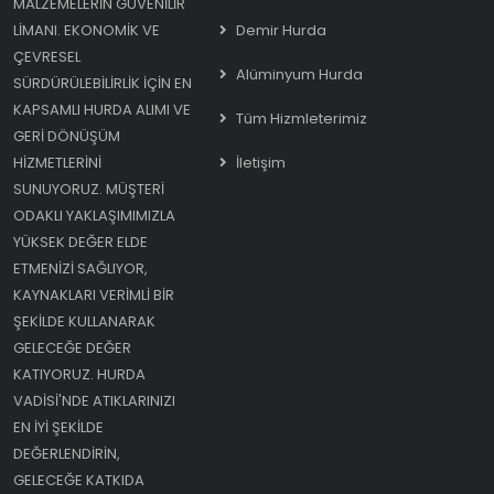
MALZEMELERIN GÜVENILIR
LIMANI. EKONOMIK VE
Demir Hurda
ÇEVRESEL
Alüminyum Hurda
SÜRDÜRÜLEBILIRLIK IÇIN EN
KAPSAMLI HURDA ALIMI VE
Tüm Hizmleterimiz
GERI DÖNÜŞÜM
HIZMETLERINI
İletişim
SUNUYORUZ. MÜŞTERI
ODAKLI YAKLAŞIMIMIZLA
YÜKSEK DEĞER ELDE
ETMENIZI SAĞLIYOR,
KAYNAKLARI VERIMLI BIR
ŞEKILDE KULLANARAK
GELECEĞE DEĞER
KATIYORUZ. HURDA
VADISI'NDE ATIKLARINIZI
EN IYI ŞEKILDE
DEĞERLENDIRIN,
GELECEĞE KATKIDA