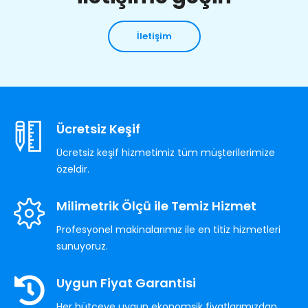
İletişim
Ücretsiz Keşif
Ücretsiz keşif hizmetimiz tüm müşterilerimize
özeldir.
Milimetrik Ölçü ile Temiz Hizmet
Profesyonel makinalarımız ile en titiz hizmetleri
sunuyoruz.
Uygun Fiyat Garantisi
Her bütçeye uygun ekonomşik fiyatlarımızdan