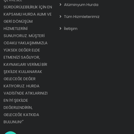
Alüminyum Hurda
SÜRDÜRÜLEBILIRLIK IÇIN EN
KAPSAMLI HURDA ALIMI VE
Tüm Hizmleterimiz
GERI DÖNÜŞÜM
HIZMETLERINI
İletişim
SUNUYORUZ. MÜŞTERI
ODAKLI YAKLAŞIMIMIZLA
YÜKSEK DEĞER ELDE
ETMENIZI SAĞLIYOR,
KAYNAKLARI VERIMLI BIR
ŞEKILDE KULLANARAK
GELECEĞE DEĞER
KATIYORUZ. HURDA
VADISI'NDE ATIKLARINIZI
EN IYI ŞEKILDE
DEĞERLENDIRIN,
GELECEĞE KATKIDA
BULUNUN!"