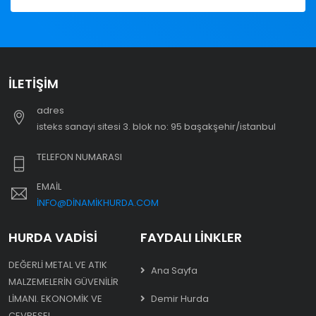
İLETIŞIM
adres
i̇steks sanayi sitesi 3. blok no: 95 başakşehir/i̇stanbul
TELEFON NUMARASI
EMAIL
INFO@DINAMIKHURDA.COM
HURDA VADISI
FAYDALI LINKLER
DEĞERLI METAL VE ATIK
Ana Sayfa
MALZEMELERIN GÜVENILIR
LIMANI. EKONOMIK VE
Demir Hurda
ÇEVRESEL