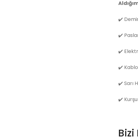
Aldığım
✔️
Demir
✔️
Pasla
✔️
Elekt
✔️
Kablo
✔️
Sarı 
✔️
Kurşu
Bizi