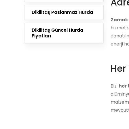
Adre
Dikilitaş Paslanmaz Hurda
Zamak 
hizmet s
Dikilitaş Güncel Hurda
Fiyatları
donatılm
enerji h
Her 
Biz,
her
alüminyu
malzemes
mevcutt