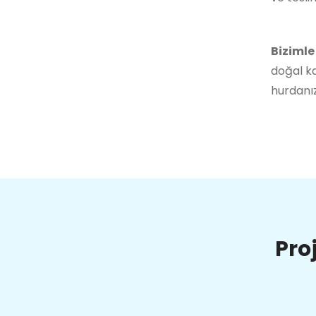
Bizimle
doğal ka
hurdanız
Pro