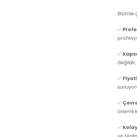
Bizimle 
✅
Profe
profesyo
✅
Kapsa
değildir
✅
Fiyat
sunuyoru
✅
Çevre
önemli k
✅
Kolay
ve tesli