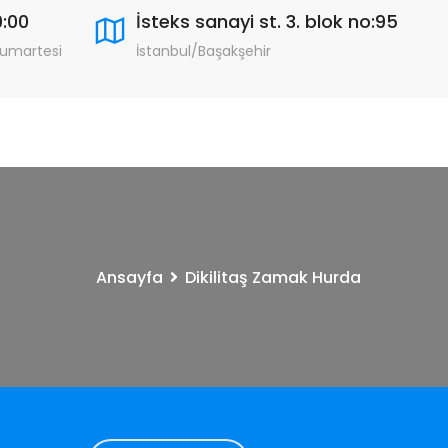
9:00
İsteks sanayi st. 3. blok no:95
Cumartesi
İstanbul/Başakşehir
Ansayfa
Dikilitaş Zamak Hurda