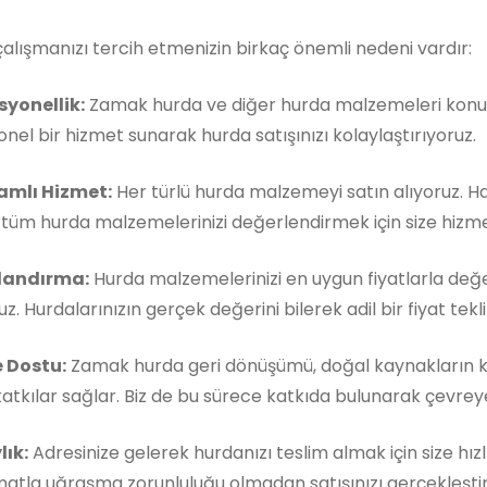
çalışmanızı tercih etmenizin birkaç önemli nedeni vardır:
syonellik:
Zamak hurda ve diğer hurda malzemeleri konusu
nel bir hizmet sunarak hurda satışınızı kolaylaştırıyoruz.
mlı Hizmet:
Her türlü hurda malzemeyi satın alıyoruz. 
, tüm hurda malzemelerinizi değerlendirmek için size hizm
landırma:
Hurda malzemelerinizi en uygun fiyatlarla değe
z. Hurdalarınızın gerçek değerini bilerek adil bir fiyat teklif
 Dostu:
Zamak hurda geri dönüşümü, doğal kaynakların k
atkılar sağlar. Biz de bu sürece katkıda bulunarak çevreye 
lık:
Adresinize gelerek hurdanızı teslim almak için size hızl
matla uğraşma zorunluluğu olmadan satışınızı gerçekleştireb