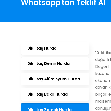
Whatsapp'tan Teklif Al
Dikilitaş Hurda
"
Dikili
değerli 
Dikilitaş Demir Hurda
Değerli 
kazandı
Dikilitaş Alüminyum Hurda
ekonomik
dayanıklı
Dikilitaş Bakır Hurda
birçok e
malzeme
dönüşüm
Dikilitaş Zamak Hurda