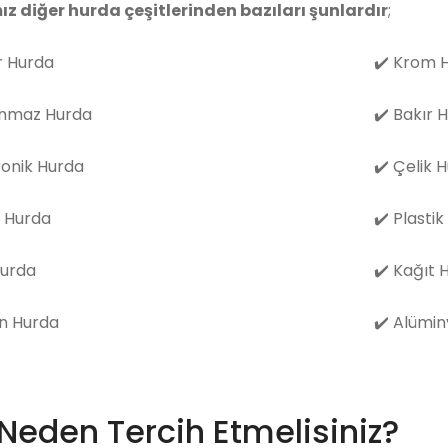
ız diğer hurda çeşitlerinden bazıları şunlardır
;
 Hurda
✔️
Krom H
nmaz Hurda
✔️
Bakır 
ronik Hurda
✔️
Çelik 
 Hurda
✔️
Plastik
Hurda
✔️
Kağıt 
n Hurda
✔️
Alümin
 Neden Tercih Etmelisiniz?