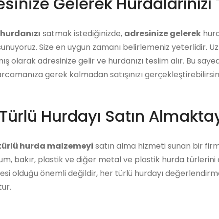
sinize Gelerek Hurdalarınızı 
hurdanızı
satmak istediğinizde,
adresinize gelerek
hurda
unuyoruz. Size en uygun zamanı belirlemeniz yeterlidir. U
ış olarak adresinize gelir ve hurdanızı teslim alır. Bu say
arcamanıza gerek kalmadan satışınızı gerçekleştirebilirsini
Türlü Hurdayı Satın Almaktay
 türlü hurda malzemeyi
satın alma hizmeti sunan bir firm
m, bakır, plastik ve diğer metal ve plastik hurda türlerini
i olduğu önemli değildir, her türlü hurdayı değerlendirm
ur.