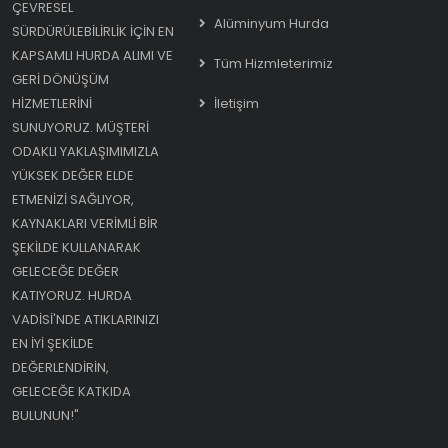
ÇEVRESEL
Alüminyum Hurda
SÜRDÜRÜLEBILIRLIK IÇIN EN
KAPSAMLI HURDA ALIMI VE
Tüm Hizmleterimiz
GERI DÖNÜŞÜM
HIZMETLERINI
İletişim
SUNUYORUZ. MÜŞTERI
ODAKLI YAKLAŞIMIMIZLA
YÜKSEK DEĞER ELDE
ETMENIZI SAĞLIYOR,
KAYNAKLARI VERIMLI BIR
ŞEKILDE KULLANARAK
GELECEĞE DEĞER
KATIYORUZ. HURDA
VADISI'NDE ATIKLARINIZI
EN IYI ŞEKILDE
DEĞERLENDIRIN,
GELECEĞE KATKIDA
BULUNUN!"