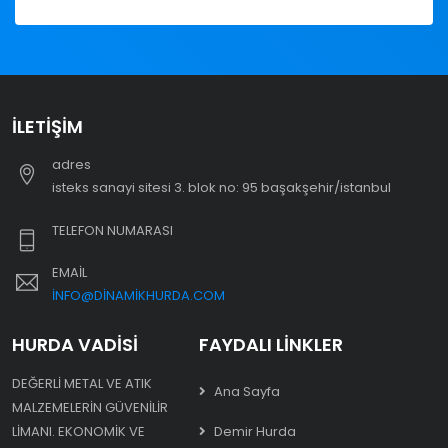
İLETIŞIM
adres
i̇steks sanayi sitesi 3. blok no: 95 başakşehir/i̇stanbul
TELEFON NUMARASI
EMAIL
INFO@DINAMIKHURDA.COM
HURDA VADISI
FAYDALI LINKLER
DEĞERLI METAL VE ATIK
Ana Sayfa
MALZEMELERIN GÜVENILIR
LIMANI. EKONOMIK VE
Demir Hurda