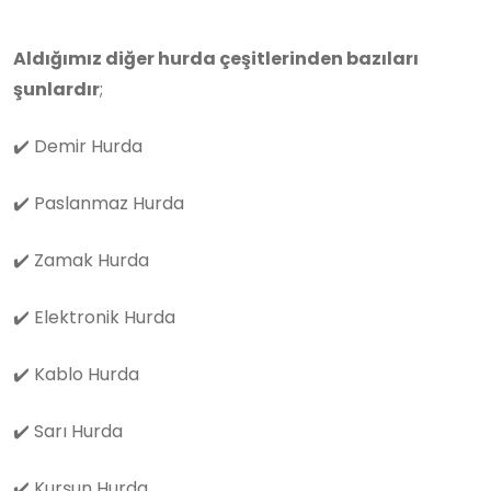
Aldığımız diğer hurda çeşitlerinden bazıları
şunlardır
;
✔️
Demir Hurda
✔️
Paslanmaz Hurda
✔️
Zamak Hurda
✔️
Elektronik Hurda
✔️
Kablo Hurda
✔️
Sarı Hurda
✔️
Kurşun Hurda