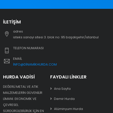
İLETIŞIM
adres
i̇steks sanayi sitesi 3. blok no: 95 başakşehir/i̇stanbul
TELEFON NUMARASI
EMAIL
INFO@DINAMIKHURDA.COM
HURDA VADISI
FAYDALI LINKLER
DEĞERLI METAL VE ATIK
Ana Sayfa
MALZEMELERIN GÜVENILIR
LIMANI. EKONOMIK VE
Demir Hurda
ÇEVRESEL
Alüminyum Hurda
SÜRDÜRÜLEBILIRLIK IÇIN EN