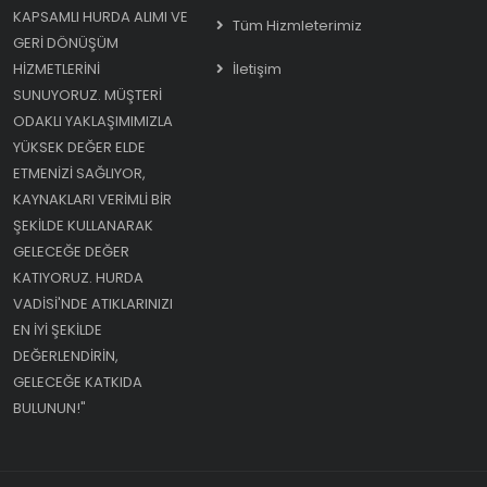
KAPSAMLI HURDA ALIMI VE
Tüm Hizmleterimiz
GERI DÖNÜŞÜM
HIZMETLERINI
İletişim
SUNUYORUZ. MÜŞTERI
ODAKLI YAKLAŞIMIMIZLA
YÜKSEK DEĞER ELDE
ETMENIZI SAĞLIYOR,
KAYNAKLARI VERIMLI BIR
ŞEKILDE KULLANARAK
GELECEĞE DEĞER
KATIYORUZ. HURDA
VADISI'NDE ATIKLARINIZI
EN IYI ŞEKILDE
DEĞERLENDIRIN,
GELECEĞE KATKIDA
BULUNUN!"