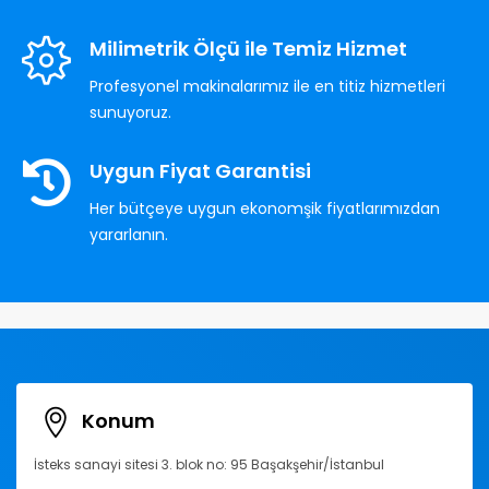
Milimetrik Ölçü ile Temiz Hizmet
Profesyonel makinalarımız ile en titiz hizmetleri
sunuyoruz.
Uygun Fiyat Garantisi
Her bütçeye uygun ekonomşik fiyatlarımızdan
yararlanın.
Konum
İsteks sanayi sitesi 3. blok no: 95 Başakşehir/İstanbul