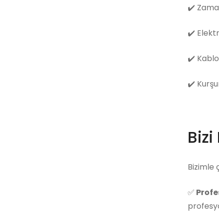
✔️
Zama
✔️
Elekt
✔️
Kablo
✔️
Kurşu
Bizi
Bizimle 
✅
Profe
profesyo