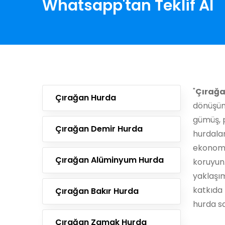
Whatsapp'tan Teklif Al
"
Çırağa
Çırağan Hurda
dönüşüm
gümüş, p
Çırağan Demir Hurda
hurdala
ekonomi
Çırağan Alüminyum Hurda
koruyun
yaklaşı
katkıda 
Çırağan Bakır Hurda
hurda sa
Çırağan Zamak Hurda