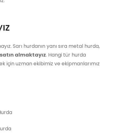
z.
ız
ayız. Sarı hurdanın yanı sıra metal hurda,
satın almaktayız
. Hangi tür hurda
ek için uzman ekibimiz ve ekipmanlarımız
urda
Hurda