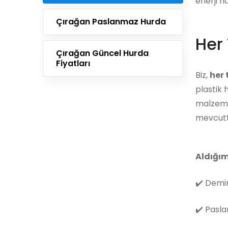
enerji h
Çırağan Paslanmaz Hurda
Her 
Çırağan Güncel Hurda
Fiyatları
Biz,
her
plastik 
malzemes
mevcutt
Aldığım
✔️
Demir
✔️
Pasla