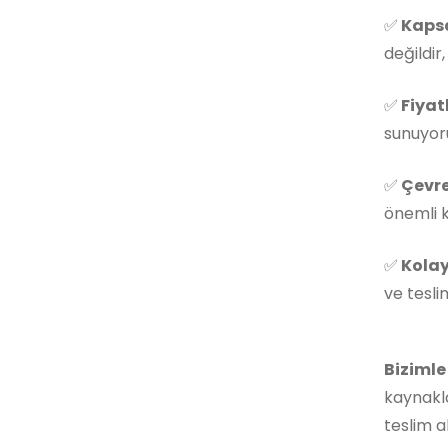
✅
Kapsa
değildir
✅
Fiyat
sunuyoru
✅
Çevre
önemli k
✅
Kolay
ve tesli
Bizimle
kaynakla
teslim a