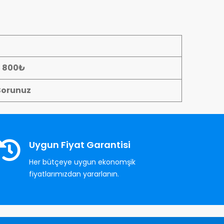
- 800₺
Sorunuz
Uygun Fiyat Garantisi
Her bütçeye uygun ekonomşik
fiyatlarımızdan yararlanın.