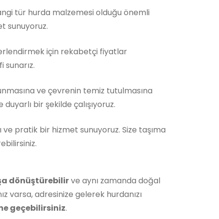
Hangi tür hurda malzemesi olduğu önemli
et sunuyoruz.
rlendirmek için rekabetçi fiyatlar
i sunarız.
unmasına ve çevrenin temiz tutulmasına
duyarlı bir şekilde çalışıyoruz.
ı ve pratik bir hizmet sunuyoruz. Size taşıma
ilirsiniz.
şa dönüştürebilir
ve aynı zamanda doğal
ız varsa, adresinize gelerek hurdanızı
me geçebilirsiniz
.