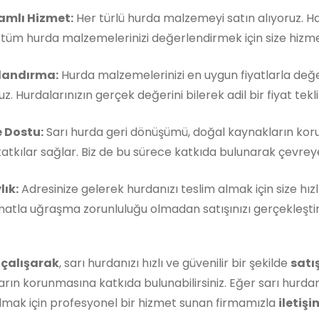
mlı Hizmet:
Her türlü hurda malzemeyi satın alıyoruz. 
, tüm hurda malzemelerinizi değerlendirmek için size hizm
landırma:
Hurda malzemelerinizi en uygun fiyatlarla değe
z. Hurdalarınızın gerçek değerini bilerek adil bir fiyat teklif
 Dostu:
Sarı hurda geri dönüşümü, doğal kaynakların kor
atkılar sağlar. Biz de bu sürece katkıda bulunarak çevreye 
lık:
Adresinize gelerek hurdanızı teslim almak için size hızl
matla uğraşma zorunluluğu olmadan satışınızı gerçekleştireb
 çalışarak
, sarı hurdanızı hızlı ve güvenilir bir şekilde
satı
rın korunmasına katkıda bulunabilirsiniz. Eğer sarı hurdan
lmak için profesyonel bir hizmet sunan firmamızla
iletişi