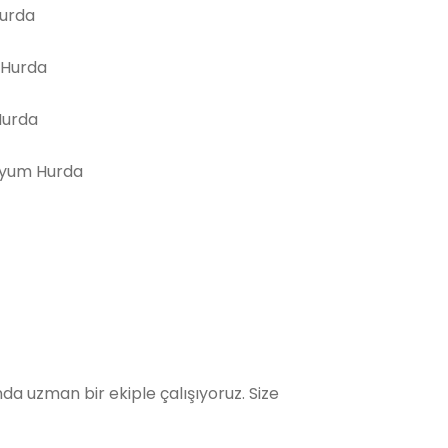
Hurda
 Hurda
Hurda
yum Hurda
a uzman bir ekiple çalışıyoruz. Size