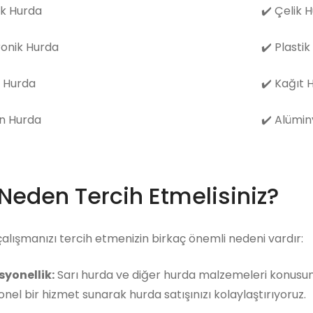
k Hurda
✔️
Çelik 
ronik Hurda
✔️
Plastik
 Hurda
✔️
Kağıt 
n Hurda
✔️
Alümin
 Neden Tercih Etmelisiniz?
çalışmanızı tercih etmenizin birkaç önemli nedeni vardır:
syonellik:
Sarı hurda ve diğer hurda malzemeleri konusund
nel bir hizmet sunarak hurda satışınızı kolaylaştırıyoruz.