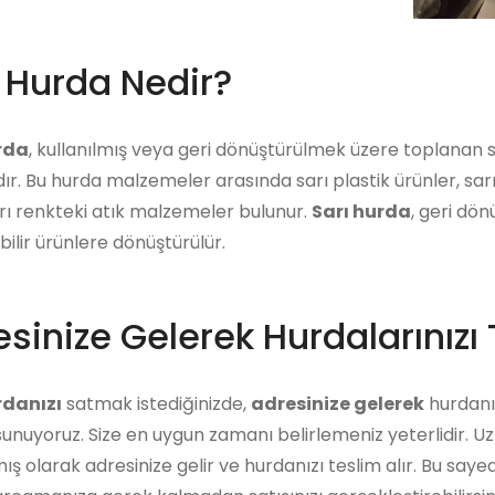
ı Hurda Nedir?
rda
, kullanılmış veya geri dönüştürülmek üzere toplanan
dır. Bu hurda malzemeler arasında sarı plastik ürünler, sa
rı renkteki atık malzemeler bulunur.
Sarı hurda
, geri dö
abilir ürünlere dönüştürülür.
sinize Gelerek Hurdalarınızı 
rdanızı
satmak istediğinizde,
adresinize gelerek
hurdanız
unuyoruz. Size en uygun zamanı belirlemeniz yeterlidir. U
ış olarak adresinize gelir ve hurdanızı teslim alır. Bu say