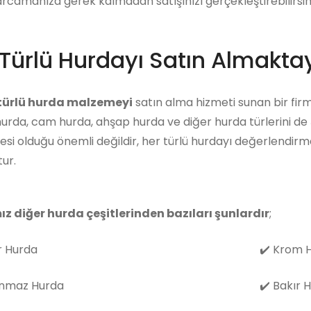
arcamanıza gerek kalmadan satışınızı gerçekleştirebilirsini
Türlü Hurdayı Satın Almaktay
 türlü hurda malzemeyi
satın alma hizmeti sunan bir firm
hurda, cam hurda, ahşap hurda ve diğer hurda türlerini de
i olduğu önemli değildir, her türlü hurdayı değerlendirm
ur.
ız diğer hurda çeşitlerinden bazıları şunlardır
;
 Hurda
✔️
Krom H
nmaz Hurda
✔️
Bakır 