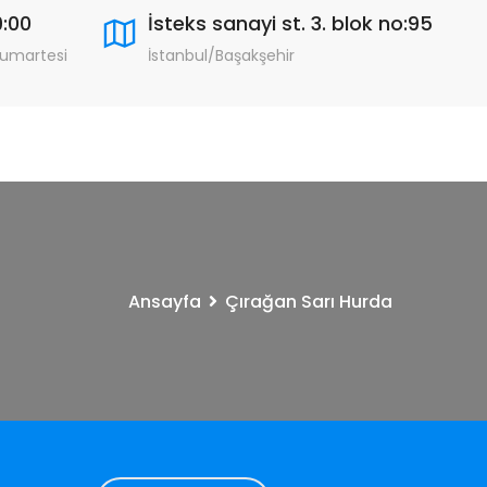
9:00
İsteks sanayi st. 3. blok no:95
Cumartesi
İstanbul/Başakşehir
Ansayfa
Çırağan Sarı Hurda