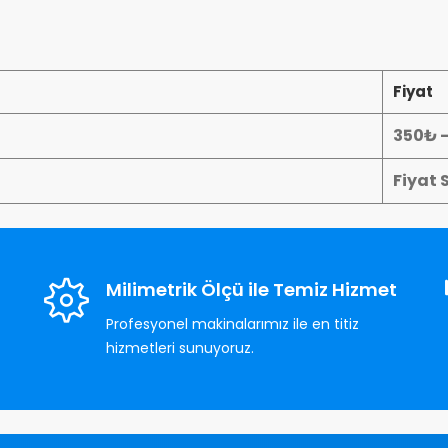
Fiyat
350₺ 
Fiyat 
Milimetrik Ölçü ile Temiz Hizmet
Profesyonel makinalarımız ile en titiz
hizmetleri sunuyoruz.