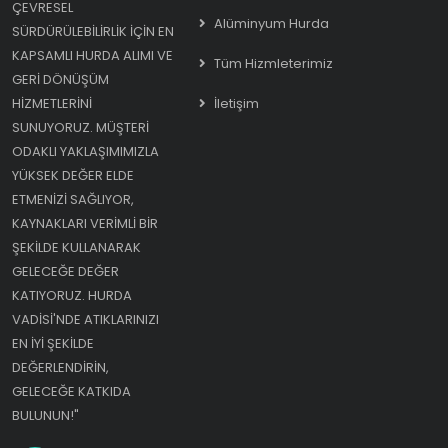
ÇEVRESEL
Alüminyum Hurda
SÜRDÜRÜLEBILIRLIK IÇIN EN
KAPSAMLI HURDA ALIMI VE
Tüm Hizmleterimiz
GERI DÖNÜŞÜM
HIZMETLERINI
İletişim
SUNUYORUZ. MÜŞTERI
ODAKLI YAKLAŞIMIMIZLA
YÜKSEK DEĞER ELDE
ETMENIZI SAĞLIYOR,
KAYNAKLARI VERIMLI BIR
ŞEKILDE KULLANARAK
GELECEĞE DEĞER
KATIYORUZ. HURDA
VADISI'NDE ATIKLARINIZI
EN IYI ŞEKILDE
DEĞERLENDIRIN,
GELECEĞE KATKIDA
BULUNUN!"