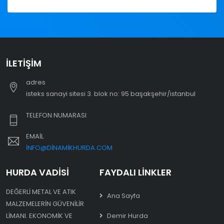
İLETIŞIM
adres
i̇steks sanayi sitesi 3. blok no: 95 başakşehir/i̇stanbul
TELEFON NUMARASI
EMAIL
INFO@DINAMIKHURDA.COM
HURDA VADISI
FAYDALI LINKLER
DEĞERLI METAL VE ATIK
Ana Sayfa
MALZEMELERIN GÜVENILIR
LIMANI. EKONOMIK VE
Demir Hurda