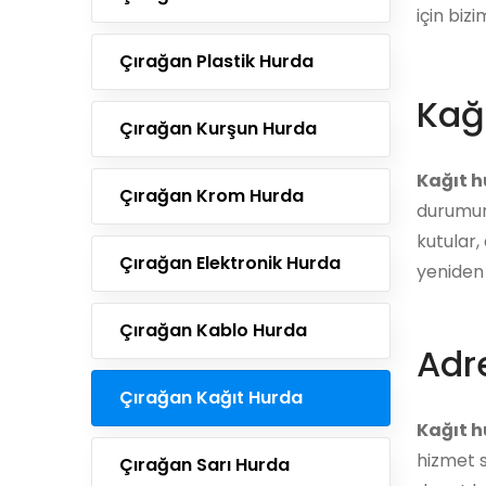
için bizi
Çırağan Plastik Hurda
Kağ
Çırağan Kurşun Hurda
Kağıt 
Çırağan Krom Hurda
durumund
kutular,
Çırağan Elektronik Hurda
yeniden 
Çırağan Kablo Hurda
Adre
Çırağan Kağıt Hurda
Kağıt h
hizmet s
Çırağan Sarı Hurda