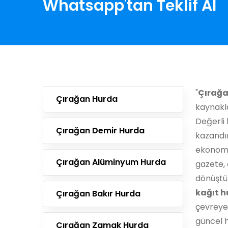
Whatsapp'tan Teklif Al
"
Çırağa
Çırağan Hurda
kaynakla
Değerli 
Çırağan Demir Hurda
kazandı
ekonomik
Çırağan Alüminyum Hurda
gazete, 
dönüştür
kağıt h
Çırağan Bakır Hurda
çevreye 
güncel h
Çırağan Zamak Hurda