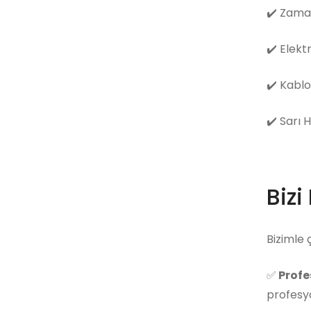
✔️
Zama
✔️
Elekt
✔️
Kablo
✔️
Sarı 
Bizi
Bizimle 
✅
Profe
profesyo