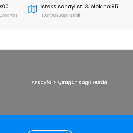
9:00
İsteks sanayi st. 3. blok no:95
Cumartesi
İstanbul/Başakşehir
Ansayfa
Çırağan Kağıt Hurda