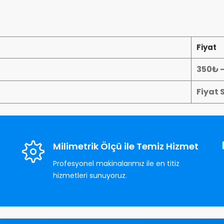
Fiyat
350₺ 
Fiyat 
Milimetrik Ölçü ile Temiz Hizmet
Profesyonel makinalarımız ile en titiz
hizmetleri sunuyoruz.