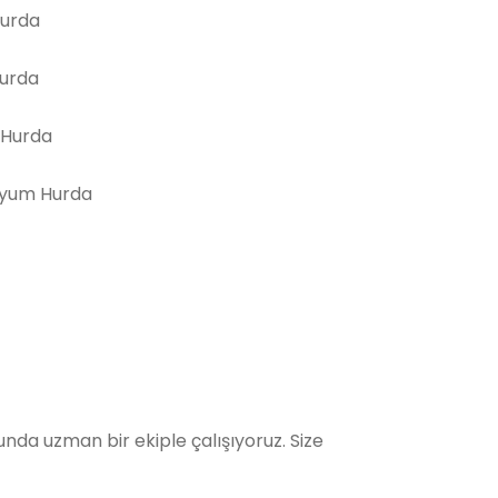
Hurda
Hurda
 Hurda
yum Hurda
da uzman bir ekiple çalışıyoruz. Size