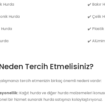
k Hurda
✔️
Bakır 
ronik Hurda
✔️
Çelik 
 Hurda
✔️
Plastik
Hurda
✔️
Alümin
 Neden Tercih Etmelisiniz?
çalışmanızı tercih etmenizin birkaç önemli nedeni vardır:
syonellik:
Kağıt hurda ve diğer hurda malzemeleri konusun
nel bir hizmet sunarak hurda satışınızı kolaylaştırıyoruz.