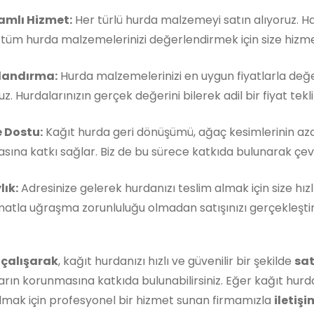
mlı Hizmet:
Her türlü hurda malzemeyi satın alıyoruz. 
, tüm hurda malzemelerinizi değerlendirmek için size hizm
landırma:
Hurda malzemelerinizi en uygun fiyatlarla değe
z. Hurdalarınızın gerçek değerini bilerek adil bir fiyat teklif
 Dostu:
Kağıt hurda geri dönüşümü, ağaç kesimlerinin aza
ına katkı sağlar. Biz de bu sürece katkıda bulunarak çevre
lık:
Adresinize gelerek hurdanızı teslim almak için size hızl
matla uğraşma zorunluluğu olmadan satışınızı gerçekleştireb
 çalışarak
, kağıt hurdanızı hızlı ve güvenilir bir şekilde
sat
rın korunmasına katkıda bulunabilirsiniz. Eğer kağıt hurda
lmak için profesyonel bir hizmet sunan firmamızla
iletişi