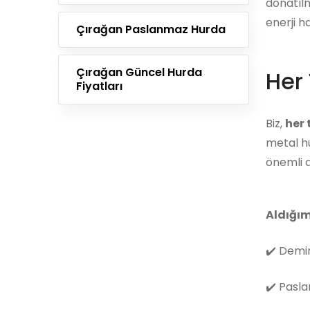
donatılm
enerji h
Çırağan Paslanmaz Hurda
Çırağan Güncel Hurda
Her 
Fiyatları
Biz,
her
metal hu
önemli d
Aldığım
✔️
Demir
✔️
Pasla