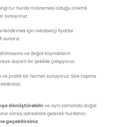
Hangi tür hurda malzemesi olduğu önemli
et sunuyoruz.
rlendirmek için rekabetçi fiyatlar
i sunarız.
ltılmasına ve doğal kaynakların
ye duyarlı bir şekilde çalışıyoruz.
ı ve pratik bir hizmet sunuyoruz. Size taşıma
ilirsiniz.
ışa dönüştürebilir
ve aynı zamanda doğal
nız varsa, adresinize gelerek hurdanızı
me geçebilirsiniz
.