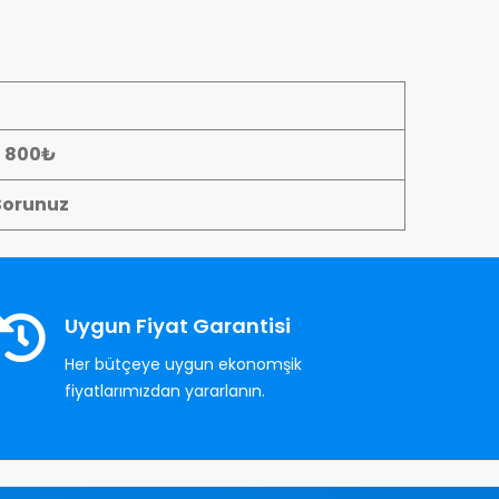
- 800₺
Sorunuz
Uygun Fiyat Garantisi
Her bütçeye uygun ekonomşik
fiyatlarımızdan yararlanın.