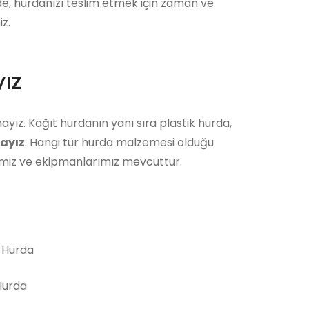
ede, hurdanızı teslim etmek için zaman ve
z.
ız
ayız. Kağıt hurdanın yanı sıra plastik hurda,
ayız
. Hangi tür hurda malzemesi olduğu
bimiz ve ekipmanlarımız mevcuttur.
 Hurda
urda