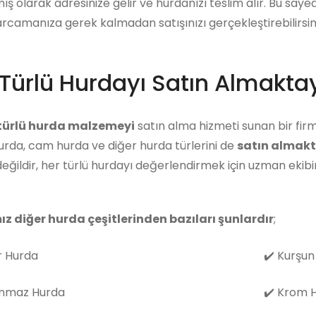
ış olarak adresinize gelir ve hurdanızı teslim alır. Bu say
arcamanıza gerek kalmadan satışınızı gerçekleştirebilirsini
Türlü Hurdayı Satın Almaktay
 türlü hurda malzemeyi
satın alma hizmeti sunan bir firm
rda, cam hurda ve diğer hurda türlerini de
satın almakt
eğildir, her türlü hurdayı değerlendirmek için uzman eki
ız diğer hurda çeşitlerinden bazıları şunlardır
;
 Hurda
✔️
Kurşun
nmaz Hurda
✔️
Krom H