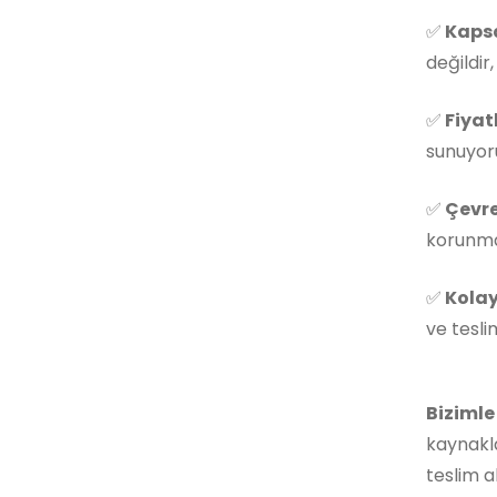
✅
Kapsa
değildir
✅
Fiyat
sunuyoru
✅
Çevre
korunmas
✅
Kolay
ve tesli
Bizimle
kaynakla
teslim a