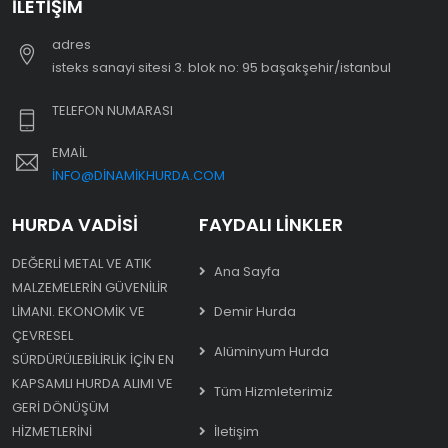
İLETIŞIM
adres
i̇steks sanayi sitesi 3. blok no: 95 başakşehir/i̇stanbul
TELEFON NUMARASI
EMAIL
INFO@DINAMIKHURDA.COM
HURDA VADISI
FAYDALI LINKLER
DEĞERLI METAL VE ATIK
Ana Sayfa
MALZEMELERIN GÜVENILIR
LIMANI. EKONOMIK VE
Demir Hurda
ÇEVRESEL
Alüminyum Hurda
SÜRDÜRÜLEBILIRLIK IÇIN EN
KAPSAMLI HURDA ALIMI VE
Tüm Hizmleterimiz
GERI DÖNÜŞÜM
HIZMETLERINI
İletişim