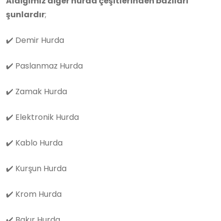
Aldığımız diğer hurda çeşitlerinden bazıları
şunlardır
;
✔️
Demir Hurda
✔️
Paslanmaz Hurda
✔️
Zamak Hurda
✔️
Elektronik Hurda
✔️
Kablo Hurda
✔️
Kurşun Hurda
✔️
Krom Hurda
✔️
Bakır Hurda