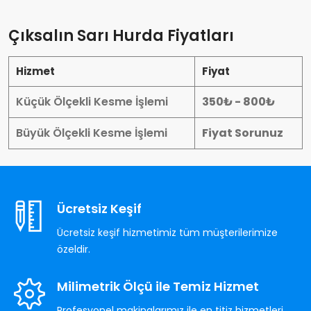
Çıksalın Sarı Hurda Fiyatları
Hizmet
Fiyat
Küçük Ölçekli Kesme İşlemi
350₺ - 800₺
Büyük Ölçekli Kesme İşlemi
Fiyat Sorunuz
Ücretsiz Keşif
Ücretsiz keşif hizmetimiz tüm müşterilerimize
özeldir.
Milimetrik Ölçü ile Temiz Hizmet
Profesyonel makinalarımız ile en titiz hizmetleri