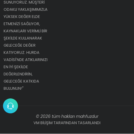
SUNUYORUZ. MÜŞTERI
ODAKLI YAKLAŞIMIMIZLA
YÜKSEK DEĞER ELDE
ETMENIZI SAĞLIYOR,
KAYNAKLARI VERIMLI BIR
ŞEKILDE KULLANARAK
GELECEĞE DEĞER
KATIYORUZ. HURDA
VADISI'NDE ATIKLARINIZI
EN IYI ŞEKILDE
DEĞERLENDIRIN,
GELECEĞE KATKIDA
BULUNUN!"
© 2026 tüm hakları mahfuzdur
VM BİLİŞİM TARAFINDAN TASARLANDI