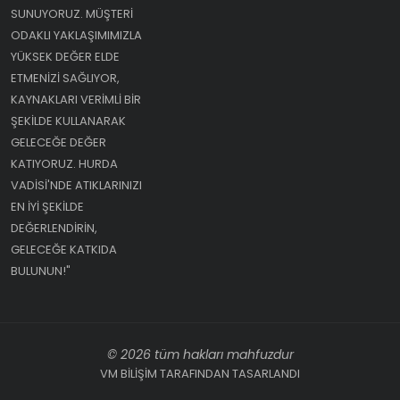
SUNUYORUZ. MÜŞTERI
ODAKLI YAKLAŞIMIMIZLA
YÜKSEK DEĞER ELDE
ETMENIZI SAĞLIYOR,
KAYNAKLARI VERIMLI BIR
ŞEKILDE KULLANARAK
GELECEĞE DEĞER
KATIYORUZ. HURDA
VADISI'NDE ATIKLARINIZI
EN IYI ŞEKILDE
DEĞERLENDIRIN,
GELECEĞE KATKIDA
BULUNUN!"
© 2026 tüm hakları mahfuzdur
VM BİLİŞİM TARAFINDAN TASARLANDI