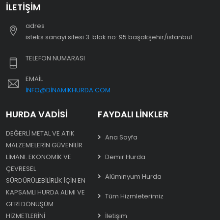
İLETIŞIM
adres
i̇steks sanayi sitesi 3. blok no: 95 başakşehir/i̇stanbul
TELEFON NUMARASI
EMAIL
INFO@DINAMIKHURDA.COM
HURDA VADISI
FAYDALI LINKLER
DEĞERLI METAL VE ATIK
Ana Sayfa
MALZEMELERIN GÜVENILIR
LIMANI. EKONOMIK VE
Demir Hurda
ÇEVRESEL
Alüminyum Hurda
SÜRDÜRÜLEBILIRLIK IÇIN EN
KAPSAMLI HURDA ALIMI VE
Tüm Hizmleterimiz
GERI DÖNÜŞÜM
HIZMETLERINI
İletişim