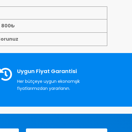
- 800₺
Sorunuz
Uygun Fiyat Garantisi
Her bütçeye uygun ekonomşik
fiyatlarımızdan yararlanın.