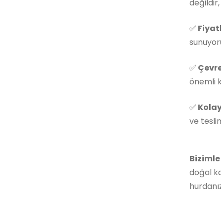
değildir
✅
Fiyat
sunuyoru
✅
Çevre
önemli k
✅
Kolay
ve tesli
Bizimle
doğal ka
hurdanız