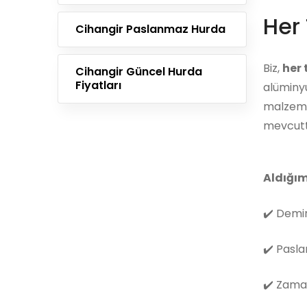
Her 
Cihangir Paslanmaz Hurda
Biz,
her
Cihangir Güncel Hurda
Fiyatları
alüminyu
malzemes
mevcutt
Aldığım
✔️
Demir
✔️
Pasla
✔️
Zama