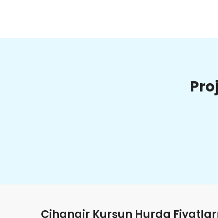
Pro
Cihangir Kurşun Hurda Fiyatlar