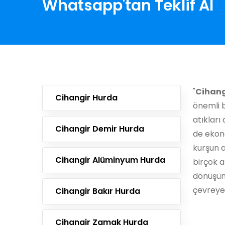
Whatsapp'tan Teklif Al
"
Cihang
Cihangir Hurda
önemli b
atıklar
Cihangir Demir Hurda
de ekon
kurşun 
Cihangir Alüminyum Hurda
birçok a
dönüşüm
çevreye 
Cihangir Bakır Hurda
Cihangir Zamak Hurda