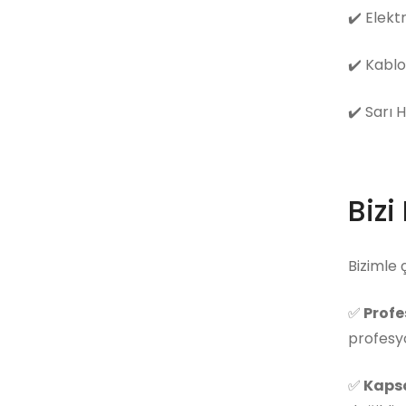
✔️
Elekt
✔️
Kablo
✔️
Sarı 
Bizi
Bizimle 
✅
Profe
profesyo
✅
Kapsa