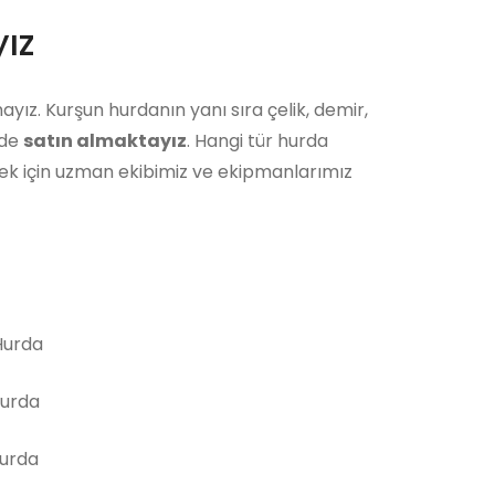
ız
ayız. Kurşun hurdanın yanı sıra çelik, demir,
 de
satın almaktayız
. Hangi tür hurda
ek için uzman ekibimiz ve ekipmanlarımız
urda
Hurda
Hurda