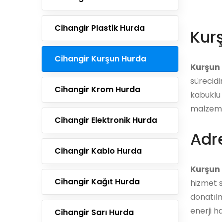
Cihangir Plastik Hurda
Kur
Cihangir Kurşun Hurda
Kurşun
sürecidi
Cihangir Krom Hurda
kabuklu 
malzemel
Cihangir Elektronik Hurda
Adre
Cihangir Kablo Hurda
Kurşun 
Cihangir Kağıt Hurda
hizmet s
donatılm
enerji h
Cihangir Sarı Hurda