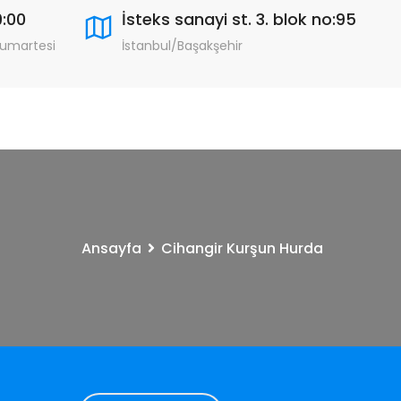
9:00
İsteks sanayi st. 3. blok no:95
Cumartesi
İstanbul/Başakşehir
Ansayfa
Cihangir Kurşun Hurda