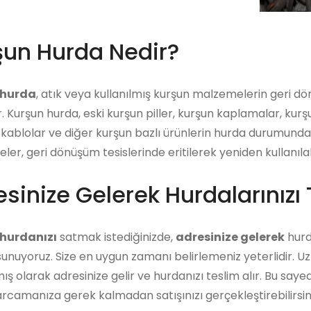
şun Hurda Nedir?
 hurda
, atık veya kullanılmış kurşun malzemelerin geri d
r. Kurşun hurda, eski kurşun piller, kurşun kaplamalar, kur
kablolar ve diğer kurşun bazlı ürünlerin hurda durumunda o
er, geri dönüşüm tesislerinde eritilerek yeniden kullanılab
sinize Gelerek Hurdalarınızı 
hurdanızı
satmak istediğinizde,
adresinize gelerek
hurda
unuyoruz. Size en uygun zamanı belirlemeniz yeterlidir. U
ış olarak adresinize gelir ve hurdanızı teslim alır. Bu say
arcamanıza gerek kalmadan satışınızı gerçekleştirebilirsini