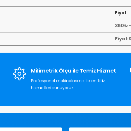
Fiyat
350₺ 
Fiyat 
Milimetrik Ölçü ile Temiz Hizmet
Profesyonel makinalarımız ile en titiz
hizmetleri sunuyoruz.