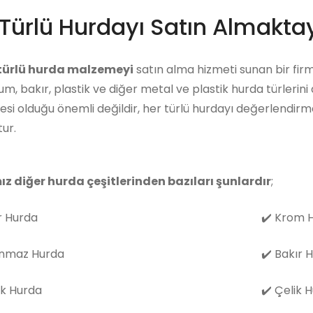
Türlü Hurdayı Satın Almaktay
 türlü hurda malzemeyi
satın alma hizmeti sunan bir firm
m, bakır, plastik ve diğer metal ve plastik hurda türlerini
i olduğu önemli değildir, her türlü hurdayı değerlendirm
ur.
ız diğer hurda çeşitlerinden bazıları şunlardır
;
 Hurda
✔️
Krom H
nmaz Hurda
✔️
Bakır 
k Hurda
✔️
Çelik 