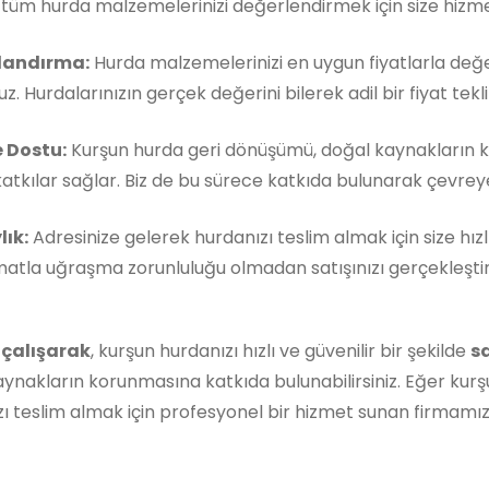
, tüm hurda malzemelerinizi değerlendirmek için size hizm
landırma:
Hurda malzemelerinizi en uygun fiyatlarla değe
z. Hurdalarınızın gerçek değerini bilerek adil bir fiyat teklif
 Dostu:
Kurşun hurda geri dönüşümü, doğal kaynakların 
atkılar sağlar. Biz de bu sürece katkıda bulunarak çevreye 
lık:
Adresinize gelerek hurdanızı teslim almak için size hızl
matla uğraşma zorunluluğu olmadan satışınızı gerçekleştireb
 çalışarak
, kurşun hurdanızı hızlı ve güvenilir bir şekilde
s
ynakların korunmasına katkıda bulunabilirsiniz. Eğer kurş
ı teslim almak için profesyonel bir hizmet sunan firmamı