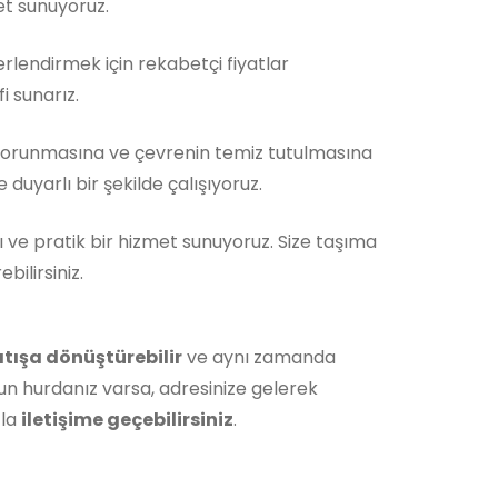
et sunuyoruz.
rlendirmek için rekabetçi fiyatlar
i sunarız.
korunmasına ve çevrenin temiz tutulmasına
duyarlı bir şekilde çalışıyoruz.
ı ve pratik bir hizmet sunuyoruz. Size taşıma
ilirsiniz.
atışa dönüştürebilir
ve aynı zamanda
un hurdanız varsa, adresinize gelerek
zla
iletişime geçebilirsiniz
.