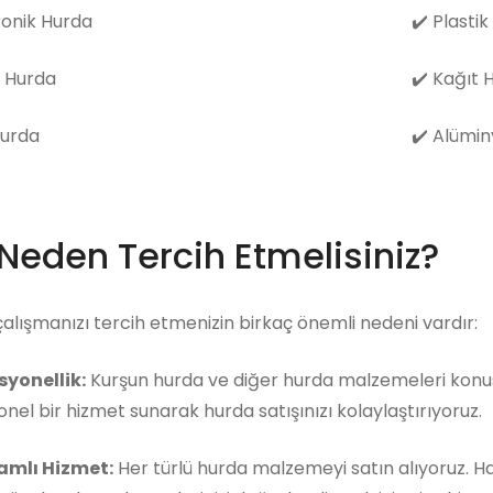
ronik Hurda
✔️
Plastik
 Hurda
✔️
Kağıt 
Hurda
✔️
Alümin
 Neden Tercih Etmelisiniz?
çalışmanızı tercih etmenizin birkaç önemli nedeni vardır:
syonellik:
Kurşun hurda ve diğer hurda malzemeleri konusu
nel bir hizmet sunarak hurda satışınızı kolaylaştırıyoruz.
mlı Hizmet:
Her türlü hurda malzemeyi satın alıyoruz. 