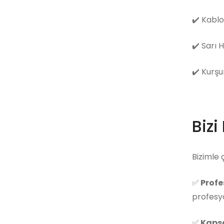
✔️
Kablo
✔️
Sarı 
✔️
Kurşu
Bizi
Bizimle 
✅
Profe
profesyo
✅
Kapsa