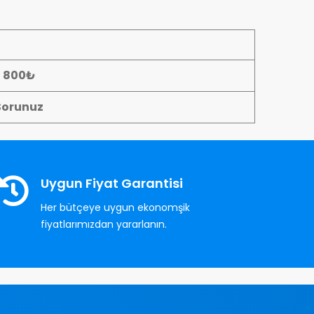
- 800₺
Sorunuz
Uygun Fiyat Garantisi
Her bütçeye uygun ekonomşik
fiyatlarımızdan yararlanın.