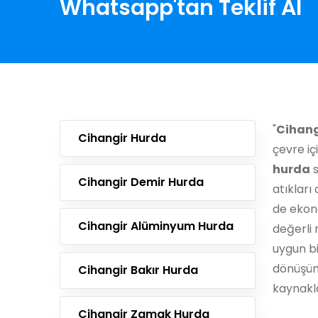
Whatsapp'tan Teklif Al
"
Cihang
Cihangir Hurda
çevre iç
hurda
s
Cihangir Demir Hurda
atıklar
de ekono
Cihangir Alüminyum Hurda
değerli 
uygun bi
dönüşüm
Cihangir Bakır Hurda
kaynakla
Cihangir Zamak Hurda