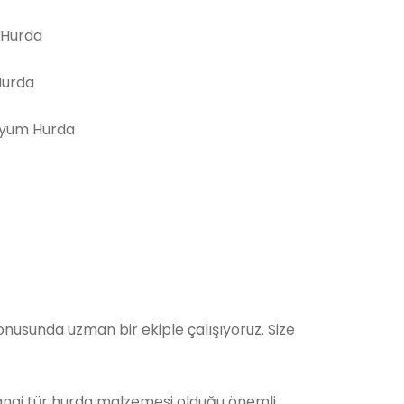
 Hurda
Hurda
yum Hurda
nusunda uzman bir ekiple çalışıyoruz. Size
Hangi tür hurda malzemesi olduğu önemli