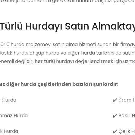
 enerji harcamanıza gerek kalmadan satışınızı gerçekleşti
Türlü Hurdayı Satın Almaktay
 türlü hurda malzemeyi satın alma hizmeti sunan bir firmay
lastik hurda, ahşap hurda ve diğer hurda türlerini de sat
nemli değildir, her türlü hurdayı değerlendirmek için uz
ız diğer hurda çeşitlerinden bazıları şunlardır
;
 Hurda
✔️
Krom H
nmaz Hurda
✔️
Bakır 
k Hurda
✔️
Çelik 