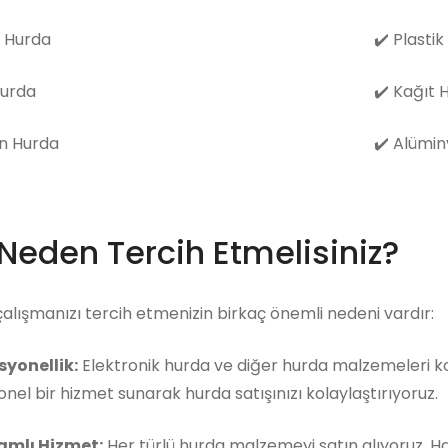
 Hurda
✔️
Plastik
Hurda
✔️
Kağıt 
n Hurda
✔️
Alümin
 Neden Tercih Etmelisiniz?
çalışmanızı tercih etmenizin birkaç önemli nedeni vardır:
syonellik:
Elektronik hurda ve diğer hurda malzemeleri ko
nel bir hizmet sunarak hurda satışınızı kolaylaştırıyoruz.
mlı Hizmet:
Her türlü hurda malzemeyi satın alıyoruz. 