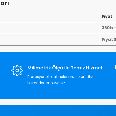
ları
Fiyat
350₺ 
Fiyat 
Milimetrik Ölçü ile Temiz Hizmet
Profesyonel makinalarımız ile en titiz
hizmetleri sunuyoruz.