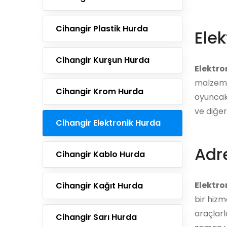
Cihangir Plastik Hurda
Elek
Cihangir Kurşun Hurda
Elektro
malzemel
Cihangir Krom Hurda
oyuncakl
ve diğer
Cihangir Elektronik Hurda
Adre
Cihangir Kablo Hurda
Elektro
Cihangir Kağıt Hurda
bir hizm
araçlarl
Cihangir Sarı Hurda