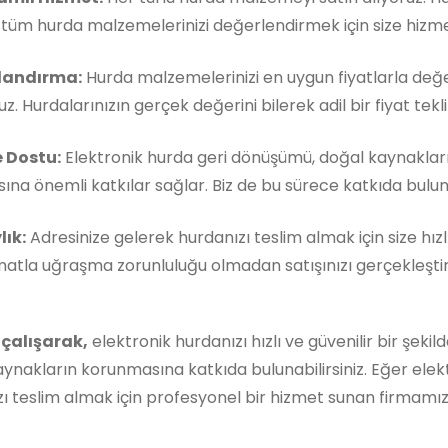
, tüm hurda malzemelerinizi değerlendirmek için size hizm
landırma:
Hurda malzemelerinizi en uygun fiyatlarla değe
z. Hurdalarınızın gerçek değerini bilerek adil bir fiyat teklif
 Dostu:
Elektronik hurda geri dönüşümü, doğal kaynaklar
ına önemli katkılar sağlar. Biz de bu sürece katkıda buluna
lık:
Adresinize gelerek hurdanızı teslim almak için size hızl
matla uğraşma zorunluluğu olmadan satışınızı gerçekleştireb
 çalışarak,
elektronik hurdanızı hızlı ve güvenilir bir şekil
ynakların korunmasına katkıda bulunabilirsiniz. Eğer elek
ı teslim almak için profesyonel bir hizmet sunan firmamı