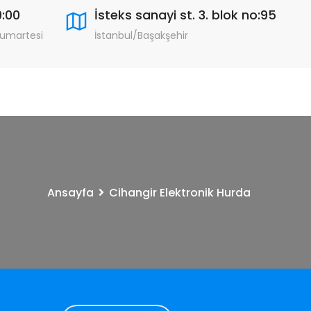
9:00
İsteks sanayi st. 3. blok no:95
Cumartesi
İstanbul/Başakşehir
Ansayfa
Cihangir Elektronik Hurda