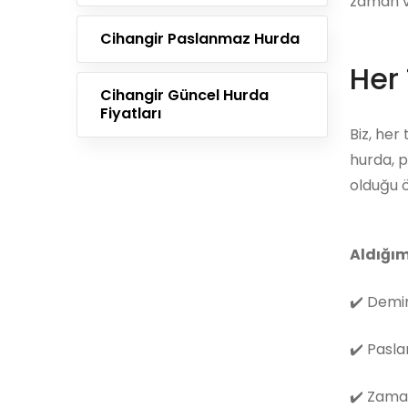
zaman ve
Cihangir Paslanmaz Hurda
Her 
Cihangir Güncel Hurda
Fiyatları
Biz, her
hurda, p
olduğu ö
Aldığım
✔️
Demir
✔️
Pasla
✔️
Zama