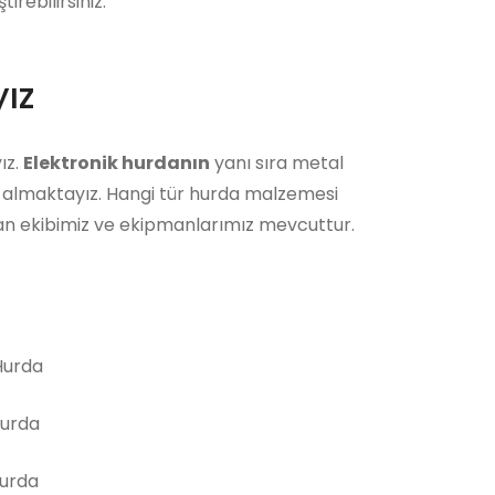
rebilirsiniz.
ız
ız.
Elektronik hurdanın
yanı sıra metal
ın almaktayız. Hangi tür hurda malzemesi
man ekibimiz ve ekipmanlarımız mevcuttur.
urda
Hurda
Hurda