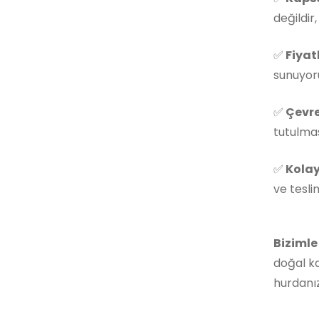
değildir
✅
Fiyat
sunuyoru
✅
Çevre
tutulmas
✅
Kolay
ve tesli
Bizimle
doğal ka
hurdanız