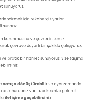
et sunuyoruz.
rlendirmek için rekabetçi fiyatlar
i sunarız.
ın korunmasına ve çevrenin temiz
rak çevreye duyarlı bir şekilde çalışıyoruz.
ı ve pratik bir hizmet sunuyoruz. Size taşıma
ilirsiniz.
de
satışa dönüştürebilir
ve aynı zamanda
tronik hurdanız varsa, adresinize gelerek
zla
iletişime geçebilirsiniz
.