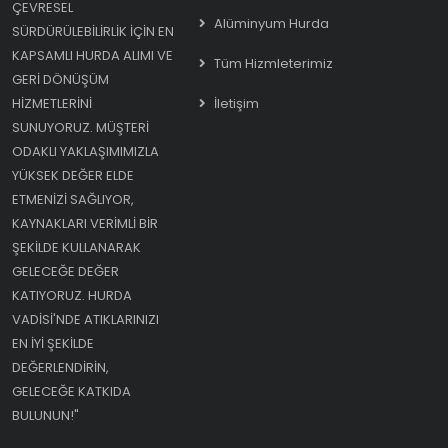
ÇEVRESEL
Alüminyum Hurda
SÜRDÜRÜLEBILIRLIK IÇIN EN
KAPSAMLI HURDA ALIMI VE
Tüm Hizmleterimiz
GERI DÖNÜŞÜM
HIZMETLERINI
İletişim
SUNUYORUZ. MÜŞTERI
ODAKLI YAKLAŞIMIMIZLA
YÜKSEK DEĞER ELDE
ETMENIZI SAĞLIYOR,
KAYNAKLARI VERIMLI BIR
ŞEKILDE KULLANARAK
GELECEĞE DEĞER
KATIYORUZ. HURDA
VADISI'NDE ATIKLARINIZI
EN IYI ŞEKILDE
DEĞERLENDIRIN,
GELECEĞE KATKIDA
BULUNUN!"