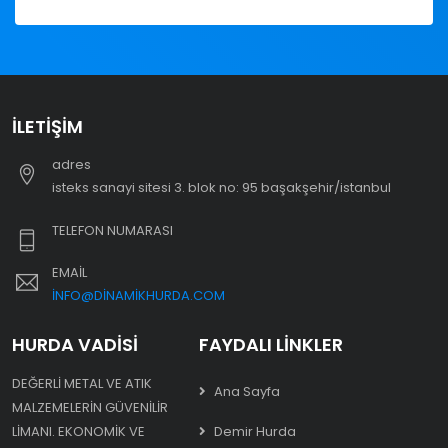
İLETIŞIM
adres
i̇steks sanayi sitesi 3. blok no: 95 başakşehir/i̇stanbul
TELEFON NUMARASI
EMAIL
INFO@DINAMIKHURDA.COM
HURDA VADISI
FAYDALI LINKLER
DEĞERLI METAL VE ATIK
Ana Sayfa
MALZEMELERIN GÜVENILIR
LIMANI. EKONOMIK VE
Demir Hurda