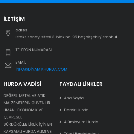
İLETIŞIM
adres
i̇steks sanayi sitesi 3. blok no: 95 başakşehir/i̇stanbul
TELEFON NUMARASI
EMAIL
INFO@DINAMIKHURDA.COM
HURDA VADISI
FAYDALI LINKLER
DEĞERLI METAL VE ATIK
Ana Sayfa
MALZEMELERIN GÜVENILIR
LIMANI. EKONOMIK VE
Demir Hurda
ÇEVRESEL
Alüminyum Hurda
SÜRDÜRÜLEBILIRLIK IÇIN EN
KAPSAMLI HURDA ALIMI VE
Tüm Hizmleterimiz