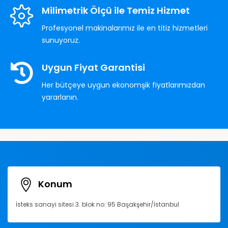
Milimetrik Ölçü ile Temiz Hizmet
Profesyonel makinalarımız ile en titiz hizmetleri
sunuyoruz.
Uygun Fiyat Garantisi
Her bütçeye uygun ekonomşik fiyatlarımızdan
yararlanın.
Konum
İsteks sanayi sitesi 3. blok no: 95 Başakşehir/İstanbul