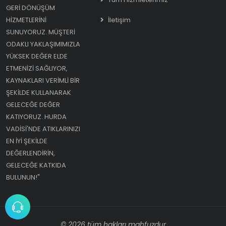
GERI DÖNÜŞÜM
HIZMETLERINI
İletişim
SUNUYORUZ. MÜŞTERI
ODAKLI YAKLAŞIMIMIZLA
YÜKSEK DEĞER ELDE
ETMENIZI SAĞLIYOR,
KAYNAKLARI VERIMLI BIR
ŞEKILDE KULLANARAK
GELECEĞE DEĞER
KATIYORUZ. HURDA
VADISI'NDE ATIKLARINIZI
EN IYI ŞEKILDE
DEĞERLENDIRIN,
GELECEĞE KATKIDA
BULUNUN!"
© 2026 tüm hakları mahfuzdur