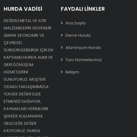
HURDA VADISI
FAYDALI LINKLER
DEĞERLI METAL VE ATIK
Ana Sayfa
MALZEMELERIN GÜVENILIR
LIMANI. EKONOMIK VE
Demir Hurda
ÇEVRESEL
Alüminyum Hurda
SÜRDÜRÜLEBILIRLIK IÇIN EN
KAPSAMLI HURDA ALIMI VE
Tüm Hizmleterimiz
GERI DÖNÜŞÜM
HIZMETLERINI
İletişim
SUNUYORUZ. MÜŞTERI
ODAKLI YAKLAŞIMIMIZLA
YÜKSEK DEĞER ELDE
ETMENIZI SAĞLIYOR,
KAYNAKLARI VERIMLI BIR
ŞEKILDE KULLANARAK
GELECEĞE DEĞER
KATIYORUZ. HURDA