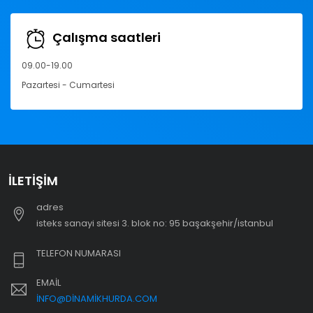
Çalışma saatleri
09.00-19.00
Pazartesi - Cumartesi
İLETIŞIM
adres
i̇steks sanayi sitesi 3. blok no: 95 başakşehir/i̇stanbul
TELEFON NUMARASI
EMAIL
INFO@DINAMIKHURDA.COM