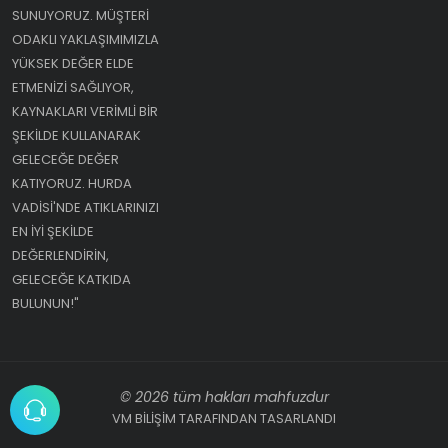
SUNUYORUZ. MÜŞTERI
ODAKLI YAKLAŞIMIMIZLA
YÜKSEK DEĞER ELDE
ETMENIZI SAĞLIYOR,
KAYNAKLARI VERIMLI BIR
ŞEKILDE KULLANARAK
GELECEĞE DEĞER
KATIYORUZ. HURDA
VADISI'NDE ATIKLARINIZI
EN IYI ŞEKILDE
DEĞERLENDIRIN,
GELECEĞE KATKIDA
BULUNUN!"
© 2026 tüm hakları mahfuzdur
VM BİLİŞİM TARAFINDAN TASARLANDI