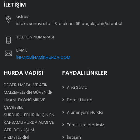
İLETIŞIM
adres
i̇steks sanayi sitesi 3. blok no: 95 başakşehir/i̇stanbul
TELEFON NUMARASI
EMAIL
INFO@DINAMIKHURDA.COM
HURDA VADISI
FAYDALI LINKLER
DEĞERLI METAL VE ATIK
Ana Sayfa
MALZEMELERIN GÜVENILIR
LIMANI. EKONOMIK VE
Demir Hurda
ÇEVRESEL
Alüminyum Hurda
SÜRDÜRÜLEBILIRLIK IÇIN EN
KAPSAMLI HURDA ALIMI VE
Tüm Hizmleterimiz
GERI DÖNÜŞÜM
HIZMETLERINI
İletişim