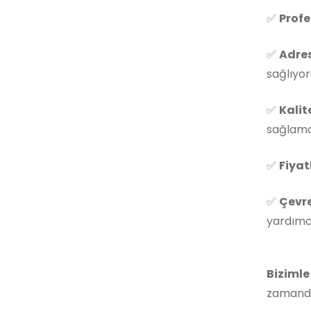
✅
Profe
✅
Adres
sağlıyor
✅
Kalit
sağlama
✅
Fiya
✅
Çevre
yardımcı
Bizimle
zamanda