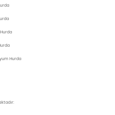
Hurda
Hurda
 Hurda
Hurda
yum Hurda
ktadır: