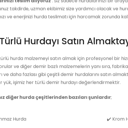
rınızı teslim alıyoruz
. Siz sadece hurdalarınızı bir araya g
uz takdirde, uzman ekibimiz size yardımcı olacak ve hurd
zı ve enerjinizi hurda teslimatı için harcamak zorunda kalma
Türlü Hurdayı Satın Almaktay
 türlü hurda malzemeyi satın almak için profesyonel bir hiz
rular ve diğer demir bazlı malzemelerin yanı sıra, fabrika
ı ve daha fazlası gibi çeşitli demir hurdalarını satın almak
r yük, işimiz her türlü demir hurdayı değerlendirmektir.
ız diğer hurda çeşitlerinden bazıları şunlardır
;
nmaz Hurda
✔️
Krom H