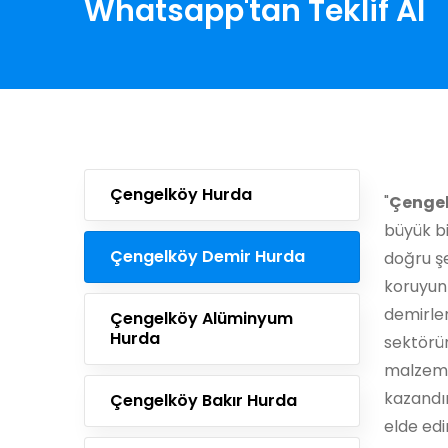
Whatsapp'tan Teklif Al
Çengelköy Hurda
"
Çengel
büyük bi
Çengelköy Demir Hurda
doğru ş
koruyun
demirler
Çengelköy Alüminyum
Hurda
sektörün
malzeme
kazandır
Çengelköy Bakır Hurda
elde edi