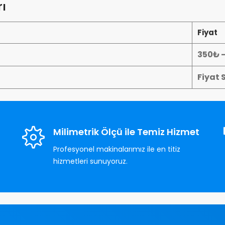
ı
Fiyat
350₺ 
Fiyat 
Milimetrik Ölçü ile Temiz Hizmet
Profesyonel makinalarımız ile en titiz
hizmetleri sunuyoruz.