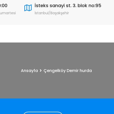
9:00
İsteks sanayi st. 3. blok no:95
Cumartesi
İstanbul/Başakşehir
Ansayfa
Çengelköy Demir hurda