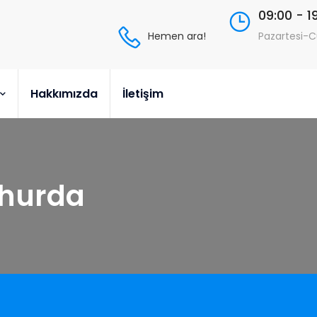
09:00 - 1
Hemen ara!
Pazartesi-
Hakkımızda
İletişim
 hurda