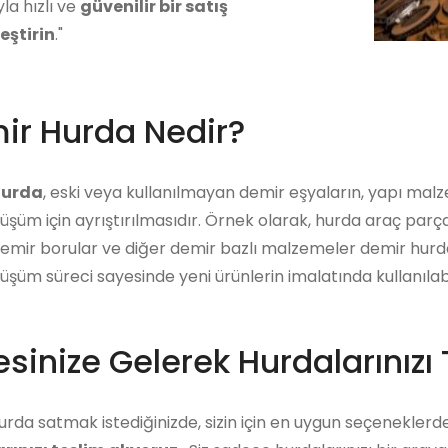
yla hızlı ve
güvenilir bir satış
eştirin
."
ir Hurda Nedir?
hurda
, eski veya kullanılmayan demir eşyaların, yapı mal
üşüm için ayrıştırılmasıdır. Örnek olarak, hurda araç parçal
demir borular ve diğer demir bazlı malzemeler demir hurdal
üşüm süreci sayesinde yeni ürünlerin imalatında kullanılabi
sinize Gelerek Hurdalarınızı 
rda satmak istediğinizde, sizin için en uygun seçeneklerde