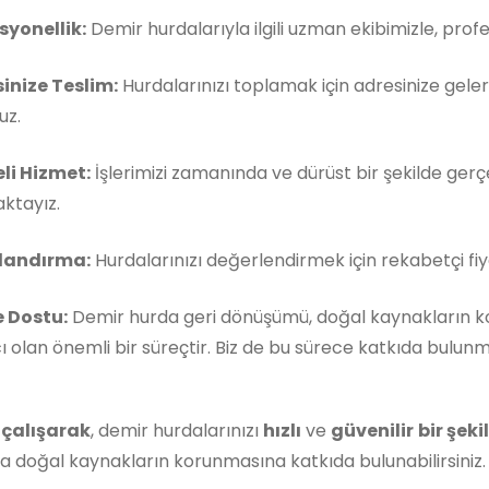
syonellik:
Demir hurdalarıyla ilgili uzman ekibimizle, pro
inize Teslim:
Hurdalarınızı toplamak için adresinize gele
uz.
eli Hizmet:
İşlerimizi zamanında ve dürüst bir şekilde ger
ktayız.
tlandırma:
Hurdalarınızı değerlendirmek için rekabetçi fiy
 Dostu:
Demir hurda geri dönüşümü, doğal kaynakların k
 olan önemli bir süreçtir. Biz de bu sürece katkıda bulun
 çalışarak
, demir hurdalarınızı
hızlı
ve
güvenilir
bir şek
 doğal kaynakların korunmasına katkıda bulunabilirsiniz.