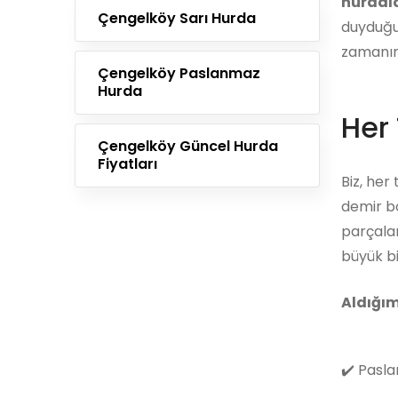
hurdala
Çengelköy Sarı Hurda
duyduğun
zamanını
Çengelköy Paslanmaz
Hurda
Her 
Çengelköy Güncel Hurda
Fiyatları
Biz, her
demir bo
parçalar
büyük bi
Aldığım
✔️
Pasla