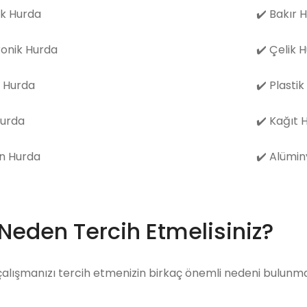
k Hurda
✔️
Bakır 
ronik Hurda
✔️
Çelik 
 Hurda
✔️
Plastik
Hurda
✔️
Kağıt 
n Hurda
✔️
Alümin
 Neden Tercih Etmelisiniz?
çalışmanızı tercih etmenizin birkaç önemli nedeni bulunma