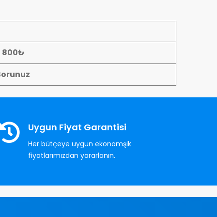
- 800₺
Sorunuz
Uygun Fiyat Garantisi
Her bütçeye uygun ekonomşik
fiyatlarımızdan yararlanın.