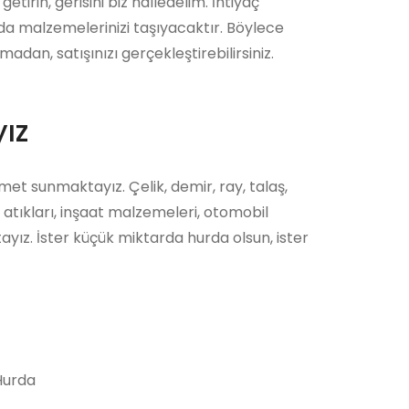
etirin, gerisini biz halledelim. İhtiyaç
a malzemelerinizi taşıyacaktır. Böylece
dan, satışınızı gerçekleştirebilirsiniz.
ız
met sunmaktayız. Çelik, demir, ray, talaş,
 atıkları, inşaat malzemeleri, otomobil
tayız. İster küçük miktarda hurda olsun, ister
urda