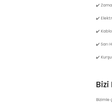
✔️
Zama
✔️
Elekt
✔️
Kablo
✔️
Sarı 
✔️
Kurşu
Bizi
Bizimle 