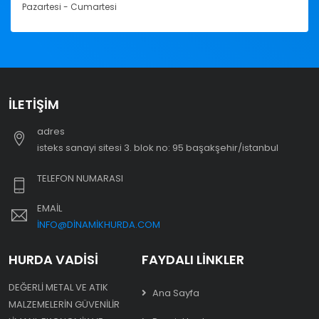
Pazartesi - Cumartesi
İLETIŞIM
adres
i̇steks sanayi sitesi 3. blok no: 95 başakşehir/i̇stanbul
TELEFON NUMARASI
EMAIL
INFO@DINAMIKHURDA.COM
HURDA VADISI
FAYDALI LINKLER
DEĞERLI METAL VE ATIK
Ana Sayfa
MALZEMELERIN GÜVENILIR