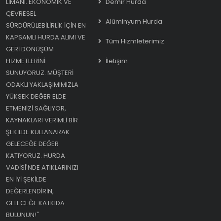
LIMANI. EKONOMIK VE
Demir Hurda
ÇEVRESEL
Alüminyum Hurda
SÜRDÜRÜLEBILIRLIK IÇIN EN
KAPSAMLI HURDA ALIMI VE
Tüm Hizmleterimiz
GERI DÖNÜŞÜM
HIZMETLERINI
İletişim
SUNUYORUZ. MÜŞTERI
ODAKLI YAKLAŞIMIMIZLA
YÜKSEK DEĞER ELDE
ETMENIZI SAĞLIYOR,
KAYNAKLARI VERIMLI BIR
ŞEKILDE KULLANARAK
GELECEĞE DEĞER
KATIYORUZ. HURDA
VADISI'NDE ATIKLARINIZI
EN IYI ŞEKILDE
DEĞERLENDIRIN,
GELECEĞE KATKIDA
BULUNUN!"