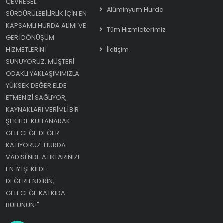
ÇEVRESEL
Alüminyum Hurda
SÜRDÜRÜLEBILIRLIK IÇIN EN
KAPSAMLI HURDA ALIMI VE
Tüm Hizmleterimiz
GERI DÖNÜŞÜM
HIZMETLERINI
İletişim
SUNUYORUZ. MÜŞTERI
ODAKLI YAKLAŞIMIMIZLA
YÜKSEK DEĞER ELDE
ETMENIZI SAĞLIYOR,
KAYNAKLARI VERIMLI BIR
ŞEKILDE KULLANARAK
GELECEĞE DEĞER
KATIYORUZ. HURDA
VADISI'NDE ATIKLARINIZI
EN IYI ŞEKILDE
DEĞERLENDIRIN,
GELECEĞE KATKIDA
BULUNUN!"