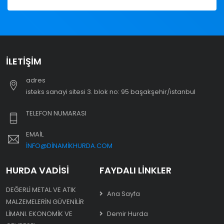
İLETIŞIM
adres
i̇steks sanayi sitesi 3. blok no: 95 başakşehir/i̇stanbul
TELEFON NUMARASI
EMAIL
INFO@DINAMIKHURDA.COM
HURDA VADISI
FAYDALI LINKLER
DEĞERLI METAL VE ATIK
Ana Sayfa
MALZEMELERIN GÜVENILIR
LIMANI. EKONOMIK VE
Demir Hurda