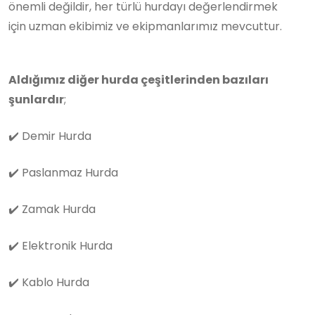
önemli değildir, her türlü hurdayı değerlendirmek
için uzman ekibimiz ve ekipmanlarımız mevcuttur.
Aldığımız diğer hurda çeşitlerinden bazıları
şunlardır
;
✔️
Demir Hurda
✔️
Paslanmaz Hurda
✔️
Zamak Hurda
✔️
Elektronik Hurda
✔️
Kablo Hurda