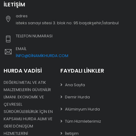
İLETIŞIM
adres
i̇steks sanayi sitesi 3. blok no: 95 başakşehir/i̇stanbul
TELEFON NUMARASI
EMAIL
INFO@DINAMIKHURDA.COM
HURDA VADISI
FAYDALI LINKLER
DEĞERLI METAL VE ATIK
Ana Sayfa
MALZEMELERIN GÜVENILIR
LIMANI. EKONOMIK VE
Demir Hurda
ÇEVRESEL
Alüminyum Hurda
SÜRDÜRÜLEBILIRLIK IÇIN EN
KAPSAMLI HURDA ALIMI VE
Tüm Hizmleterimiz
GERI DÖNÜŞÜM
HIZMETLERINI
İletişim