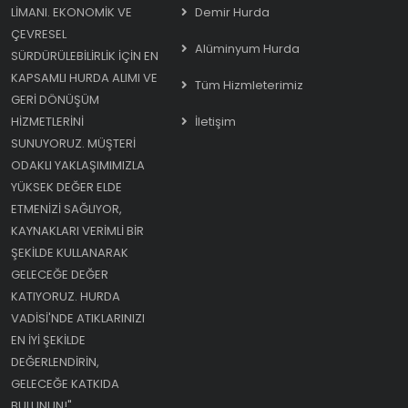
LIMANI. EKONOMIK VE
Demir Hurda
ÇEVRESEL
Alüminyum Hurda
SÜRDÜRÜLEBILIRLIK IÇIN EN
KAPSAMLI HURDA ALIMI VE
Tüm Hizmleterimiz
GERI DÖNÜŞÜM
HIZMETLERINI
İletişim
SUNUYORUZ. MÜŞTERI
ODAKLI YAKLAŞIMIMIZLA
YÜKSEK DEĞER ELDE
ETMENIZI SAĞLIYOR,
KAYNAKLARI VERIMLI BIR
ŞEKILDE KULLANARAK
GELECEĞE DEĞER
KATIYORUZ. HURDA
VADISI'NDE ATIKLARINIZI
EN IYI ŞEKILDE
DEĞERLENDIRIN,
GELECEĞE KATKIDA
BULUNUN!"