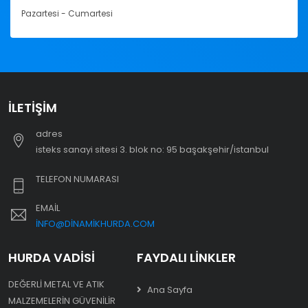
Pazartesi - Cumartesi
İLETIŞIM
adres
i̇steks sanayi sitesi 3. blok no: 95 başakşehir/i̇stanbul
TELEFON NUMARASI
EMAIL
INFO@DINAMIKHURDA.COM
HURDA VADISI
FAYDALI LINKLER
DEĞERLI METAL VE ATIK
Ana Sayfa
MALZEMELERIN GÜVENILIR