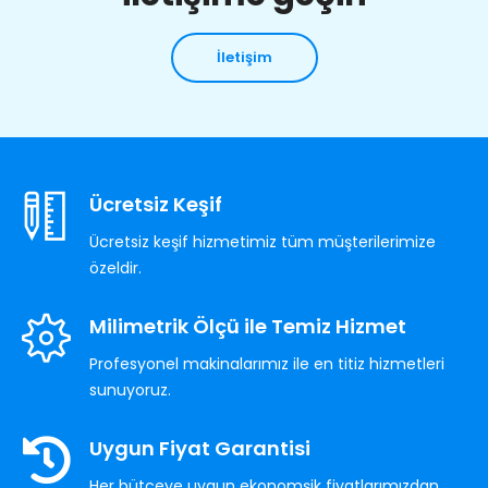
İletişim
Ücretsiz Keşif
Ücretsiz keşif hizmetimiz tüm müşterilerimize
özeldir.
Milimetrik Ölçü ile Temiz Hizmet
Profesyonel makinalarımız ile en titiz hizmetleri
sunuyoruz.
Uygun Fiyat Garantisi
Her bütçeye uygun ekonomşik fiyatlarımızdan