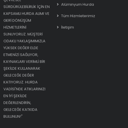
Alüminyum Hurda
SÜRDÜRÜLEBILIRLIK IÇIN EN
KAPSAMLI HURDA ALIMI VE
Tüm Hizmleterimiz
GERI DÖNÜŞÜM
HIZMETLERINI
İletişim
SUNUYORUZ. MÜŞTERI
ODAKLI YAKLAŞIMIMIZLA
YÜKSEK DEĞER ELDE
ETMENIZI SAĞLIYOR,
KAYNAKLARI VERIMLI BIR
ŞEKILDE KULLANARAK
GELECEĞE DEĞER
KATIYORUZ. HURDA
VADISI'NDE ATIKLARINIZI
EN IYI ŞEKILDE
DEĞERLENDIRIN,
GELECEĞE KATKIDA
BULUNUN!"