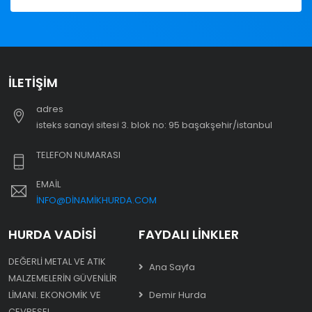
İLETIŞIM
adres
i̇steks sanayi sitesi 3. blok no: 95 başakşehir/i̇stanbul
TELEFON NUMARASI
EMAIL
INFO@DINAMIKHURDA.COM
HURDA VADISI
FAYDALI LINKLER
DEĞERLI METAL VE ATIK
Ana Sayfa
MALZEMELERIN GÜVENILIR
LIMANI. EKONOMIK VE
Demir Hurda
ÇEVRESEL