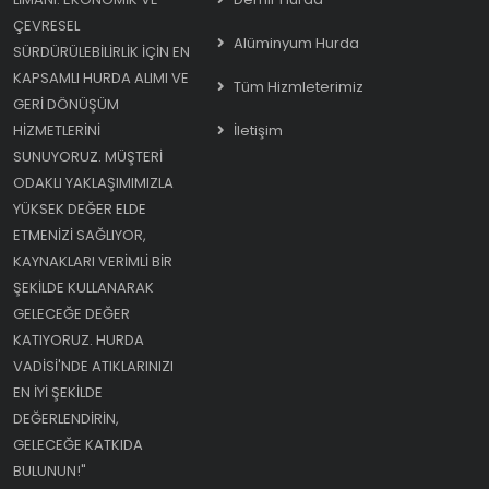
ÇEVRESEL
Alüminyum Hurda
SÜRDÜRÜLEBILIRLIK IÇIN EN
KAPSAMLI HURDA ALIMI VE
Tüm Hizmleterimiz
GERI DÖNÜŞÜM
HIZMETLERINI
İletişim
SUNUYORUZ. MÜŞTERI
ODAKLI YAKLAŞIMIMIZLA
YÜKSEK DEĞER ELDE
ETMENIZI SAĞLIYOR,
KAYNAKLARI VERIMLI BIR
ŞEKILDE KULLANARAK
GELECEĞE DEĞER
KATIYORUZ. HURDA
VADISI'NDE ATIKLARINIZI
EN IYI ŞEKILDE
DEĞERLENDIRIN,
GELECEĞE KATKIDA
BULUNUN!"