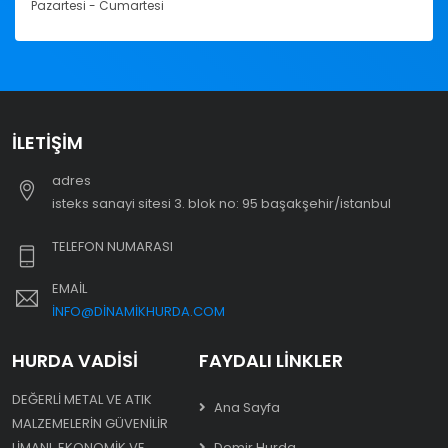
Pazartesi - Cumartesi
İLETIŞIM
adres
i̇steks sanayi sitesi 3. blok no: 95 başakşehir/i̇stanbul
TELEFON NUMARASI
EMAIL
INFO@DINAMIKHURDA.COM
HURDA VADISI
FAYDALI LINKLER
DEĞERLI METAL VE ATIK
Ana Sayfa
MALZEMELERIN GÜVENILIR
LIMANI. EKONOMIK VE
Demir Hurda