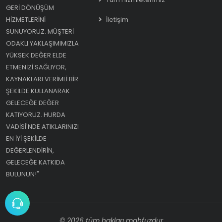
GERI DÖNÜŞÜM
HIZMETLERINI
İletişim
SUNUYORUZ. MÜŞTERI
ODAKLI YAKLAŞIMIMIZLA
YÜKSEK DEĞER ELDE
ETMENIZI SAĞLIYOR,
KAYNAKLARI VERIMLI BIR
ŞEKILDE KULLANARAK
GELECEĞE DEĞER
KATIYORUZ. HURDA
VADISI'NDE ATIKLARINIZI
EN IYI ŞEKILDE
DEĞERLENDIRIN,
GELECEĞE KATKIDA
BULUNUN!"
© 2026 tüm hakları mahfuzdur