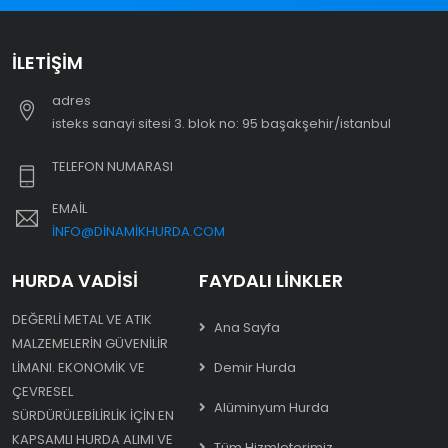
İLETIŞIM
adres
i̇steks sanayi sitesi 3. blok no: 95 başakşehir/i̇stanbul
TELEFON NUMARASI
EMAIL
INFO@DINAMIKHURDA.COM
HURDA VADISI
FAYDALI LINKLER
DEĞERLI METAL VE ATIK
Ana Sayfa
MALZEMELERIN GÜVENILIR
LIMANI. EKONOMIK VE
Demir Hurda
ÇEVRESEL
Alüminyum Hurda
SÜRDÜRÜLEBILIRLIK IÇIN EN
KAPSAMLI HURDA ALIMI VE
Tüm Hizmleterimiz