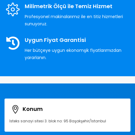
Milimetrik Ölçü ile Temiz Hizmet
Profesyonel makinalarımız ile en titiz hizmetleri
sunuyoruz.
Uygun Fiyat Garantisi
Her bütçeye uygun ekonomşik fiyatlarımızdan
yararlanın.
Konum
İsteks sanayi sitesi 3. blok no: 95 Başakşehir/İstanbul