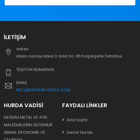
İLETIŞIM
adres
i̇steks sanayi sitesi 3. blok no: 95 başakşehir/i̇stanbul
TELEFON NUMARASI
EMAIL
INFO@DINAMIKHURDA.COM
HURDA VADISI
FAYDALI LINKLER
DEĞERLI METAL VE ATIK
Ana Sayfa
MALZEMELERIN GÜVENILIR
LIMANI. EKONOMIK VE
Demir Hurda
ÇEVRESEL