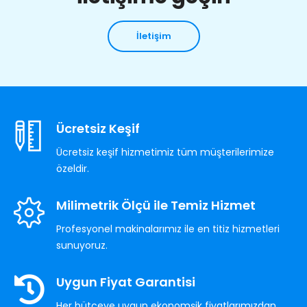
İletişim
Ücretsiz Keşif
Ücretsiz keşif hizmetimiz tüm müşterilerimize
özeldir.
Milimetrik Ölçü ile Temiz Hizmet
Profesyonel makinalarımız ile en titiz hizmetleri
sunuyoruz.
Uygun Fiyat Garantisi
Her bütçeye uygun ekonomşik fiyatlarımızdan