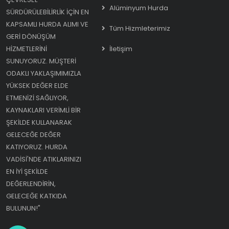
Alüminyum Hurda
SÜRDÜRÜLEBILIRLIK IÇIN EN
KAPSAMLI HURDA ALIMI VE
Tüm Hizmleterimiz
GERI DÖNÜŞÜM
HIZMETLERINI
İletişim
SUNUYORUZ. MÜŞTERI
ODAKLI YAKLAŞIMIMIZLA
YÜKSEK DEĞER ELDE
ETMENIZI SAĞLIYOR,
KAYNAKLARI VERIMLI BIR
ŞEKILDE KULLANARAK
GELECEĞE DEĞER
KATIYORUZ. HURDA
VADISI'NDE ATIKLARINIZI
EN IYI ŞEKILDE
DEĞERLENDIRIN,
GELECEĞE KATKIDA
BULUNUN!"