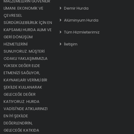
MALZEMELERIN GÜVENILIR
LIMANI. EKONOMIK VE
Demir Hurda
ÇEVRESEL
Alüminyum Hurda
SÜRDÜRÜLEBILIRLIK IÇIN EN
KAPSAMLI HURDA ALIMI VE
Tüm Hizmleterimiz
GERI DÖNÜŞÜM
HIZMETLERINI
İletişim
SUNUYORUZ. MÜŞTERI
ODAKLI YAKLAŞIMIMIZLA
YÜKSEK DEĞER ELDE
ETMENIZI SAĞLIYOR,
KAYNAKLARI VERIMLI BIR
ŞEKILDE KULLANARAK
GELECEĞE DEĞER
KATIYORUZ. HURDA
VADISI'NDE ATIKLARINIZI
EN IYI ŞEKILDE
DEĞERLENDIRIN,
GELECEĞE KATKIDA