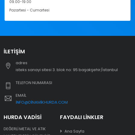
09.00-19.00
Pazartesi - Cumartesi
İLETIŞIM
adres
i̇steks sanayi sitesi 3. blok no: 95 başakşehir/i̇stanbul
TELEFON NUMARASI
EMAIL
INFO@DINAMIKHURDA.COM
HURDA VADISI
FAYDALI LINKLER
DEĞERLI METAL VE ATIK
Ana Sayfa