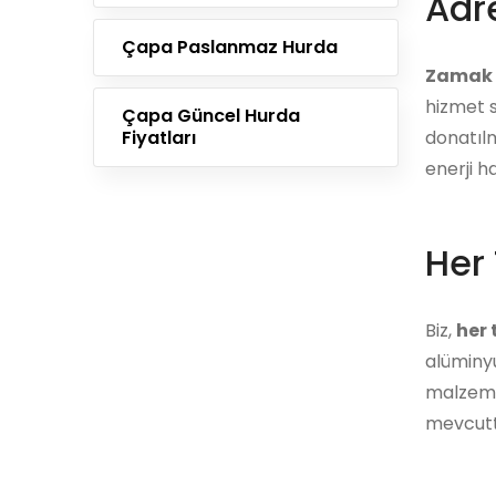
Adre
Çapa Paslanmaz Hurda
Zamak 
hizmet s
Çapa Güncel Hurda
Fiyatları
donatılm
enerji h
Her 
Biz,
her
alüminyu
malzemes
mevcutt