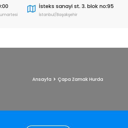
9:00
İsteks sanayi st. 3. blok no:95
Cumartesi
İstanbul/Başakşehir
Ansayfa
Çapa Zamak Hurda