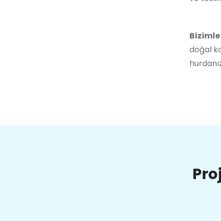
Bizimle
doğal ka
hurdanız
Pro