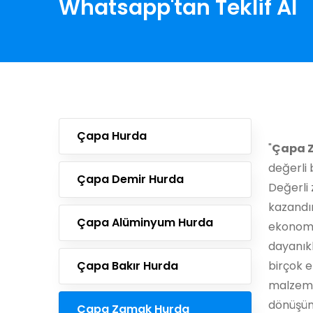
Whatsapp'tan Teklif Al
Çapa Hurda
"
Çapa 
değerli 
Çapa Demir Hurda
Değerli 
kazandı
Çapa Alüminyum Hurda
ekonomik
dayanıklı
Çapa Bakır Hurda
birçok e
malzeme
dönüşüm
Çapa Zamak Hurda