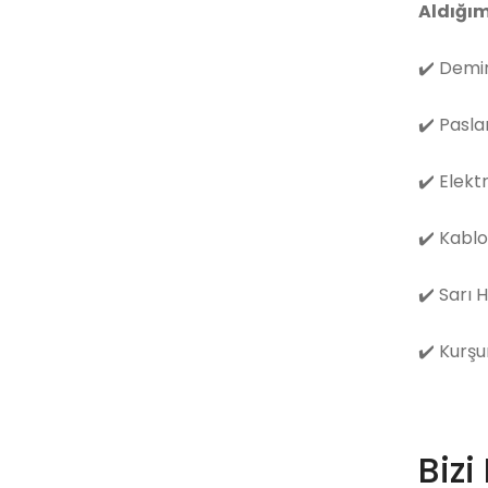
Aldığım
✔️
Demir
✔️
Pasla
✔️
Elekt
✔️
Kablo
✔️
Sarı 
✔️
Kurşu
Bizi