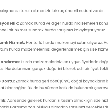
çalışmanızı tercih etmenizin birkaç önemli nedeni vardır:
syonellik:
Zamak hurda ve diğer hurda malzemeleri konusu
nel bir hizmet sunarak hurda satışınızı kolaylaştırıyoruz.
mlı Hizmet:
Her türlü hurda malzemeyi satın alıyoruz. 
, tüm hurda malzemelerinizi değerlendirmek için size hizm
landırma:
Hurda malzemelerinizi en uygun fiyatlarla değe
z. Hurdalarınızın gerçek değerini bilerek adil bir fiyat teklif
 Dostu:
Zamak hurda geri dönüşümü, doğal kaynakların k
atkılar sağlar. Biz de bu sürece katkıda bulunarak çevreye 
lık:
Adresinize gelerek hurdanızı teslim almak için size hızl
matla uğraşma zorunluluğu olmadan satışınızı gerçekleştireb