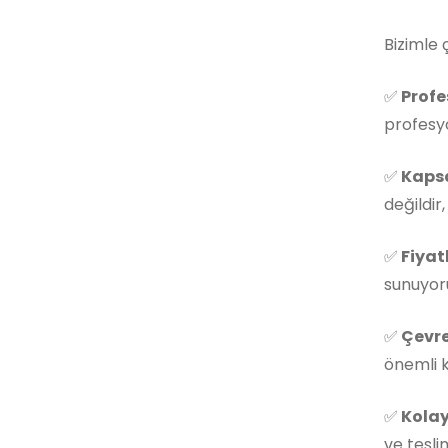
Bizimle 
✅
Profe
profesyo
✅
Kapsa
değildir
✅
Fiyat
sunuyoru
✅
Çevre
önemli k
✅
Kolay
ve tesli