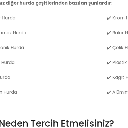
ız diğer hurda çeşitlerinden bazıları şunlardır
;
 Hurda
✔️
Krom H
nmaz Hurda
✔️
Bakır 
ronik Hurda
✔️
Çelik 
 Hurda
✔️
Plastik
Hurda
✔️
Kağıt 
n Hurda
✔️
Alümin
 Neden Tercih Etmelisiniz?