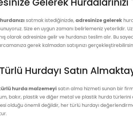
sinize Gelerek Hurdalarınızı 
hurdanızı
satmak istediğinizde,
adresinize gelerek
hurda
unuyoruz. Size en uygun zamanı belirlemeniz yeterlidir. U
ış olarak adresinize gelir ve hurdanızı teslim alır. Bu say
arcamanıza gerek kalmadan satışınızı gerçekleştirebilirsini
Türlü Hurdayı Satın Almaktay
 türlü hurda malzemeyi
satın alma hizmeti sunan bir firm
m, bakır, plastik ve diğer metal ve plastik hurda türlerini
i olduğu önemli değildir, her türlü hurdayı değerlendirm
ur.