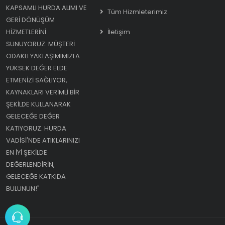
KAPSAMLI HURDA ALIMI VE
Tüm Hizmleterimiz
GERI DÖNÜŞÜM
HIZMETLERINI
İletişim
SUNUYORUZ. MÜŞTERI
ODAKLI YAKLAŞIMIMIZLA
YÜKSEK DEĞER ELDE
ETMENIZI SAĞLIYOR,
KAYNAKLARI VERIMLI BIR
ŞEKILDE KULLANARAK
GELECEĞE DEĞER
KATIYORUZ. HURDA
VADISI'NDE ATIKLARINIZI
EN IYI ŞEKILDE
DEĞERLENDIRIN,
GELECEĞE KATKIDA
BULUNUN!"