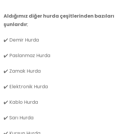
Aldığımız diğer hurda çeşitlerinden bazıları
şunlardır
;
✔️
Demir Hurda
✔️
Paslanmaz Hurda
✔️
Zamak Hurda
✔️
Elektronik Hurda
✔️
Kablo Hurda
✔️
Sarı Hurda
✔️
Kurşun Hurda