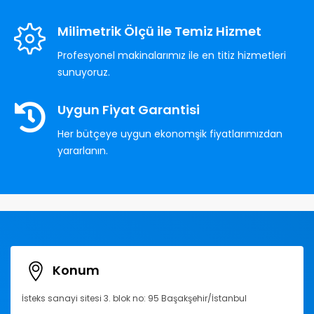
Milimetrik Ölçü ile Temiz Hizmet
Profesyonel makinalarımız ile en titiz hizmetleri
sunuyoruz.
Uygun Fiyat Garantisi
Her bütçeye uygun ekonomşik fiyatlarımızdan
yararlanın.
Konum
İsteks sanayi sitesi 3. blok no: 95 Başakşehir/İstanbul