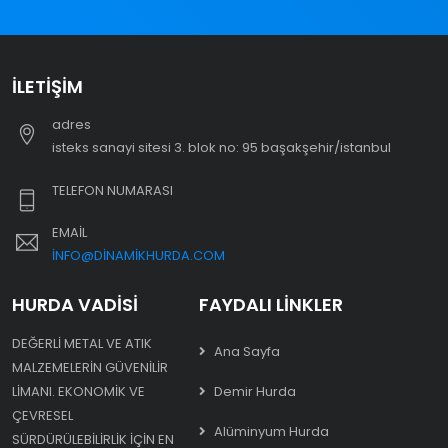
İLETIŞIM
adres
i̇steks sanayi sitesi 3. blok no: 95 başakşehir/i̇stanbul
TELEFON NUMARASI
EMAIL
INFO@DINAMIKHURDA.COM
HURDA VADISI
FAYDALI LINKLER
DEĞERLI METAL VE ATIK
Ana Sayfa
MALZEMELERIN GÜVENILIR
LIMANI. EKONOMIK VE
Demir Hurda
ÇEVRESEL
Alüminyum Hurda
SÜRDÜRÜLEBILIRLIK IÇIN EN