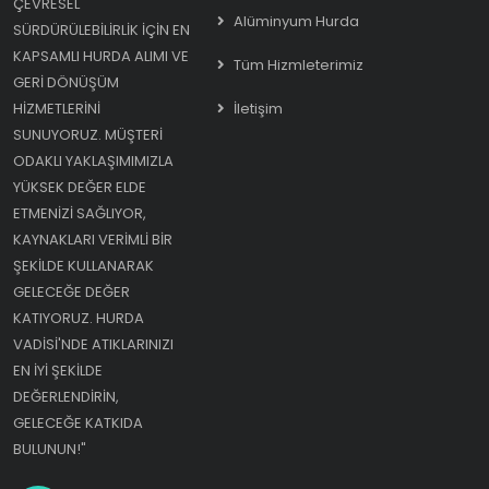
ÇEVRESEL
Alüminyum Hurda
SÜRDÜRÜLEBILIRLIK IÇIN EN
KAPSAMLI HURDA ALIMI VE
Tüm Hizmleterimiz
GERI DÖNÜŞÜM
HIZMETLERINI
İletişim
SUNUYORUZ. MÜŞTERI
ODAKLI YAKLAŞIMIMIZLA
YÜKSEK DEĞER ELDE
ETMENIZI SAĞLIYOR,
KAYNAKLARI VERIMLI BIR
ŞEKILDE KULLANARAK
GELECEĞE DEĞER
KATIYORUZ. HURDA
VADISI'NDE ATIKLARINIZI
EN IYI ŞEKILDE
DEĞERLENDIRIN,
GELECEĞE KATKIDA
BULUNUN!"