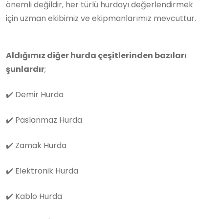
önemli değildir, her türlü hurdayı değerlendirmek
için uzman ekibimiz ve ekipmanlarımız mevcuttur.
Aldığımız diğer hurda çeşitlerinden bazıları
şunlardır
;
✔️
Demir Hurda
✔️
Paslanmaz Hurda
✔️
Zamak Hurda
✔️
Elektronik Hurda
✔️
Kablo Hurda