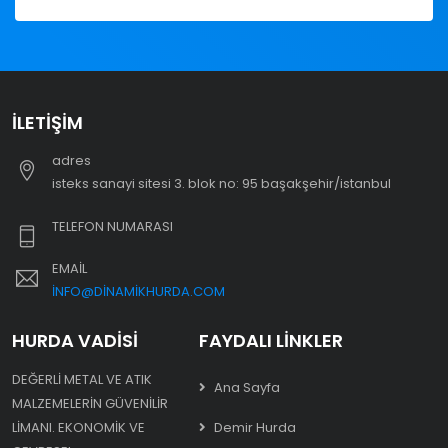
İLETIŞIM
adres
i̇steks sanayi sitesi 3. blok no: 95 başakşehir/i̇stanbul
TELEFON NUMARASI
EMAIL
INFO@DINAMIKHURDA.COM
HURDA VADISI
FAYDALI LINKLER
DEĞERLI METAL VE ATIK
Ana Sayfa
MALZEMELERIN GÜVENILIR
LIMANI. EKONOMIK VE
Demir Hurda