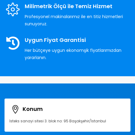
Milimetrik Ölçü ile Temiz Hizmet
Profesyonel makinalarımız ile en titiz hizmetleri
sunuyoruz.
Uygun Fiyat Garantisi
Her bütçeye uygun ekonomşik fiyatlarımızdan
yararlanın.
Konum
İsteks sanayi sitesi 3. blok no: 95 Başakşehir/İstanbul