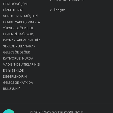
GERI DÖNÜŞÜM
HIZMETLERINI
İletişim
SUNUYORUZ. MÜŞTERI
ODAKLI YAKLAŞIMIMIZLA
YÜKSEK DEĞER ELDE
ETMENIZI SAĞLIYOR,
KAYNAKLARI VERIMLI BIR
ŞEKILDE KULLANARAK
GELECEĞE DEĞER
KATIYORUZ. HURDA
VADISI'NDE ATIKLARINIZI
EN IYI ŞEKILDE
DEĞERLENDIRIN,
GELECEĞE KATKIDA
BULUNUN!"
© 2026 tüm hakları mahfuzdur