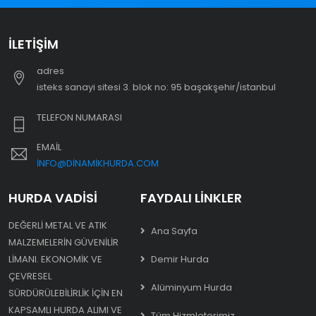
İLETIŞIM
adres
i̇steks sanayi sitesi 3. blok no: 95 başakşehir/i̇stanbul
TELEFON NUMARASI
EMAIL
INFO@DINAMIKHURDA.COM
HURDA VADISI
FAYDALI LINKLER
DEĞERLI METAL VE ATIK
Ana Sayfa
MALZEMELERIN GÜVENILIR
LIMANI. EKONOMIK VE
Demir Hurda
ÇEVRESEL
Alüminyum Hurda
SÜRDÜRÜLEBILIRLIK IÇIN EN
KAPSAMLI HURDA ALIMI VE
Tüm Hizmleterimiz