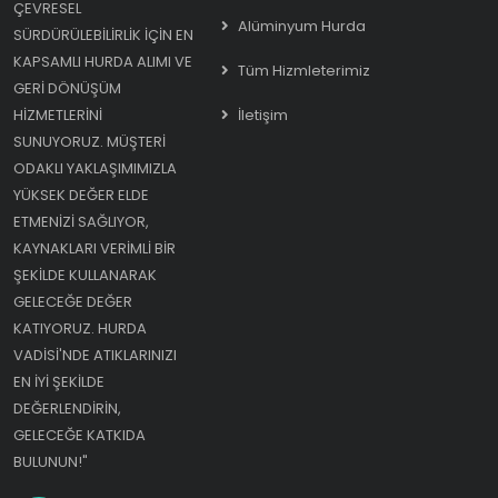
ÇEVRESEL
Alüminyum Hurda
SÜRDÜRÜLEBILIRLIK IÇIN EN
KAPSAMLI HURDA ALIMI VE
Tüm Hizmleterimiz
GERI DÖNÜŞÜM
HIZMETLERINI
İletişim
SUNUYORUZ. MÜŞTERI
ODAKLI YAKLAŞIMIMIZLA
YÜKSEK DEĞER ELDE
ETMENIZI SAĞLIYOR,
KAYNAKLARI VERIMLI BIR
ŞEKILDE KULLANARAK
GELECEĞE DEĞER
KATIYORUZ. HURDA
VADISI'NDE ATIKLARINIZI
EN IYI ŞEKILDE
DEĞERLENDIRIN,
GELECEĞE KATKIDA
BULUNUN!"