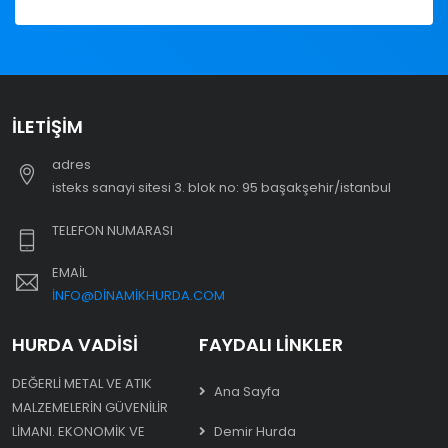
İLETIŞIM
adres
i̇steks sanayi sitesi 3. blok no: 95 başakşehir/i̇stanbul
TELEFON NUMARASI
EMAIL
INFO@DINAMIKHURDA.COM
HURDA VADISI
FAYDALI LINKLER
DEĞERLI METAL VE ATIK
Ana Sayfa
MALZEMELERIN GÜVENILIR
LIMANI. EKONOMIK VE
Demir Hurda